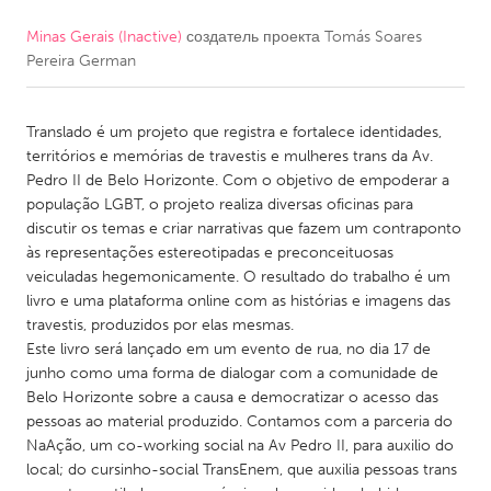
Minas Gerais (Inactive)
создатель проекта
Tomás Soares
CANADA
Pereira German
Amherstburg
Kingston
Kitchener-Waterloo
New Glasgow
Translado é um projeto que registra e fortalece identidades,
Newmarket
Ottawa
territórios e memórias de travestis e mulheres trans da Av.
Pedro II de Belo Horizonte. Com o objetivo de empoderar a
South Shore
Toronto
população LGBT, o projeto realiza diversas oficinas para
discutir os temas e criar narrativas que fazem um contraponto
às representações estereotipadas e preconceituosas
MALAYSIA
veiculadas hegemonicamente. O resultado do trabalho é um
Kuala Lumpur
livro e uma plataforma online com as histórias e imagens das
travestis, produzidos por elas mesmas.
Este livro será lançado em um evento de rua, no dia 17 de
NETHERLANDS
junho como uma forma de dialogar com a comunidade de
Leiden
Rotterdam
Belo Horizonte sobre a causa e democratizar o acesso das
pessoas ao material produzido. Contamos com a parceria do
Utrecht
NaAção, um co-working social na Av Pedro II, para auxilio do
local; do cursinho-social TransEnem, que auxilia pessoas trans