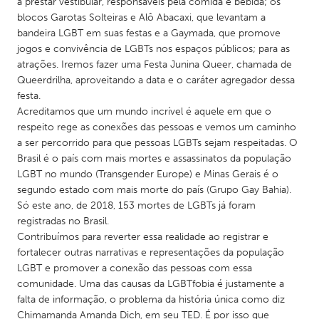
QATAR
a prestar vestibular, responsáveis pela comida e bebida; os
blocos Garotas Solteiras e Alô Abacaxi, que levantam a
Qatar
bandeira LGBT em suas festas e a Gaymada, que promove
jogos e convivência de LGBTs nos espaços públicos; para as
atrações. Iremos fazer uma Festa Junina Queer, chamada de
SINGAPORE
Queerdrilha, aproveitando a data e o caráter agregador dessa
Singapore
festa.
Acreditamos que um mundo incrível é aquele em que o
respeito rege as conexões das pessoas e vemos um caminho
UNITED KINGDOM
a ser percorrido para que pessoas LGBTs sejam respeitadas. O
Glasgow
Brasil é o país com mais mortes e assassinatos da população
LGBT no mundo (Transgender Europe) e Minas Gerais é o
segundo estado com mais morte do país (Grupo Gay Bahia).
UNITED STATES
Só este ano, de 2018, 153 mortes de LGBTs já foram
Ann Arbor, MI
Austin, TX
registradas no Brasil.
Contribuímos para reverter essa realidade ao registrar e
Baltimore, MD
Boston, MA
fortalecer outras narrativas e representações da população
Burlingame-San Mateo, CA
Cass Clay
LGBT e promover a conexão das pessoas com essa
comunidade. Uma das causas da LGBTfobia é justamente a
Chicago, IL
Cleveland, OH
falta de informação, o problema da história única como diz
Detroit, MI
Durham, NC
Chimamanda Amanda Dich, em seu TED. É por isso que