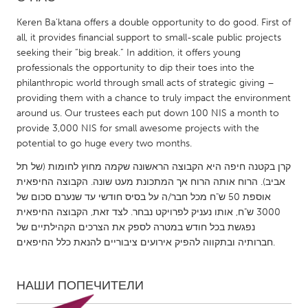
Keren Ba’ktana offers a double opportunity to do good. First of
CANADA
all, it provides financial support to small-scale public projects
Amherstburg
Kingston
seeking their “big break.” In addition, it offers young
professionals the opportunity to dip their toes into the
Kitchener-Waterloo
New Glasgow
philanthropic world through small acts of strategic giving –
Newmarket
Ottawa
providing them with a chance to truly impact the environment
around us. Our trustees each put down 100 NIS a month to
South Shore
Toronto
provide 3,000 NIS for small awesome projects with the
potential to go huge every two months.
MALAYSIA
קרן בקטנה חיפה היא הקבוצה הראשונה שקמה מחוץ לחומות (של תל
Kuala Lumpur
אביב). הרוח אותה הרוח אך המתכונת מעט שונה. הקבוצה החיפאית
אוספת 50 ש"ח מכל חבר/ה על בסיס חודשי עד שנערם סכום של
3000 ש"ח, אותו נעניק לפרויקט נבחר. לצד זאת, הקבוצה החיפאית
NETHERLANDS
נפגשת בכל חודש במטרה לספק את הצרכים הקהילתיים של
חברותיה ובתקווה להפיק אירועים ציבוריים להנאת כלל החיפאים.
Leiden
Rotterdam
Utrecht
НАШИ ПОПЕЧИТЕЛИ