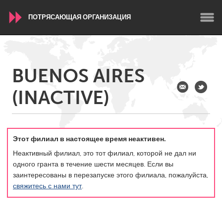
ПОТРЯСАЮЩАЯ ОРГАНИЗАЦИЯ
WORLDWIDE
BUENOS AIRES
Conservation and Climate
Disability
Dragon Dreaming
(INACTIVE)
On the Water
ARMENIA
Javakhk
Yerevan
Этот филиал в настоящее время неактивен.
Неактивный филиал, это тот филиал, которой не дал ни
одного гранта в течение шести месяцев. Если вы
AUSTRALIA
заинтересованы в перезапуске этого филиала, пожалуйста,
Adelaide
Fleurieu
свяжитесь с нами тут
.
Lake Mac
Lower Hunter
Newcastle
Sydney