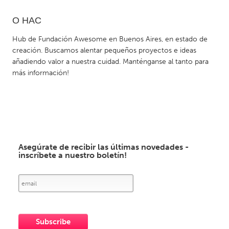
О НАС
CANADA
Amherstburg
Kingston
Hub de Fundación Awesome en Buenos Aires, en estado de
creación. Buscamos alentar pequeños proyectos e ideas
Kitchener-Waterloo
New Glasgow
añadiendo valor a nuestra cuidad. Manténganse al tanto para
Newmarket
Ottawa
más información!
South Shore
Toronto
MALAYSIA
Kuala Lumpur
Asegúrate de recibir las últimas novedades -
inscríbete a nuestro boletín!
NETHERLANDS
Leiden
Rotterdam
Utrecht