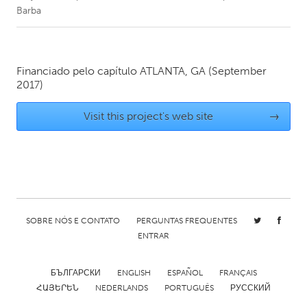
Barba
CANADA
Amherstburg
Kingston
Financiado pelo capítulo
ATLANTA, GA
(September
Kitchener-Waterloo
New Glasgow
2017)
Newmarket
Ottawa
Visit this project's web site
→
South Shore
Toronto
MALAYSIA
Kuala Lumpur
SOBRE NÓS E CONTATO
PERGUNTAS FREQUENTES
NETHERLANDS
ENTRAR
Leiden
Rotterdam
Utrecht
БЪЛГАРСКИ
ENGLISH
ESPAÑOL
FRANÇAIS
ՀԱՅԵՐԵՆ
NEDERLANDS
PORTUGUÊS
РУССКИЙ