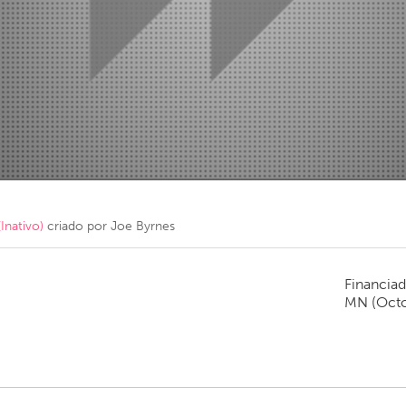
Kitchener-Waterloo
New Glasgow
hore
Toronto
am
Utrecht
Inativo)
criado por
Joe Byrnes
Financiad
MN
(Oct