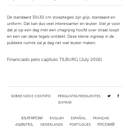
CANADA
De standaard 30x30 cm stoeptegels zijn grijs, standaard en
Amherstburg
Kingston
uniform. Dat kan dus veel interessanter en leuker. Stel je voor
dat je op een dag met een chagrijnig hoofd over straat loopt
Kitchener-Waterloo
New Glasgow
en een van deze tegels ontdekt. Deze kleine ingreep in de
Newmarket
Ottawa
publieke ruimte zal je dag net wat leuker maken.
South Shore
Toronto
Financiado pelo capítulo
TILBURG
(July 2016)
MALAYSIA
Kuala Lumpur
NETHERLANDS
SOBRE NÓS E CONTATO
PERGUNTAS FREQUENTES
ENTRAR
Leiden
Rotterdam
Utrecht
БЪЛГАРСКИ
ENGLISH
ESPAÑOL
FRANÇAIS
ՀԱՅԵՐԵՆ
NEDERLANDS
PORTUGUÊS
РУССКИЙ