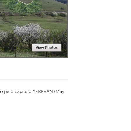
Newmarket
View Photos
o pelo capítulo
YEREVAN
(May