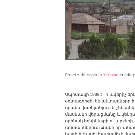
Amherstburg
Kingston
Ottawa
South S
MALAYSIA
Kuala Lumpur
NETHERLANDS
Leiden
Rotterd
Projeto do capítulo
Yerevan
criado 
QATAR
Qatar
Սպիտակի 1988թ․-ի ավերիչ եր
օգտագործել են անտառները ի
որպես վառելանյութ և չեն տնկ
SINGAPORE
մասնակի վերացմանը և կենդա
Singapore
օրինակ եղնիկների ու արջերի
անտառներում։ Քանի որ, անտ
կարելի է ասել խաղտվել է մաք