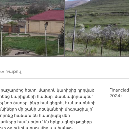
Kitchener-Waterloo
New Glasgow
hore
Toronto
am
Utrecht
por
Թաթուլ
Financiad
կրաշարժից հետո, մարդիկ կարիքից դրդված
2024)
րենց կարիքների համար, մասնավորապես՝
ել նոր ծառեր, ինչը հանգեցրել է անտառների
նիների մի քանի տեսկաների միգրացիայի՝
, որոնք հաճախ են հանդիպել մեր
առները համարվում են երկրագնդի թոքերը
ուր օդ ունենաուլու մեր պահանջը։