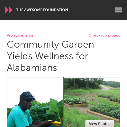
THE AWESOME FOUNDATION
WORLDWIDE
Projeto anterior
O próximo projeto
Community Garden
Conservation and Climate
Disability
Dragon Dreaming
On the Water
Yields Wellness for
Alabamians
ARMENIA
Javakhk
Yerevan
AUSTRALIA
Adelaide
Fleurieu
Lake Mac
Lower Hunter
Newcastle
Sydney
View Photos