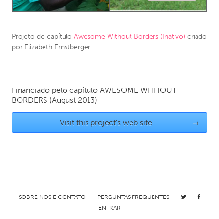
CANADA
Amherstburg
Kingston
Projeto do capítulo
Awesome Without Borders (Inativo)
criado
por
Elizabeth Ernstberger
Kitchener-Waterloo
New Glasgow
Newmarket
Ottawa
South Shore
Toronto
Financiado pelo capítulo
AWESOME WITHOUT
BORDERS
(August 2013)
MALAYSIA
Visit this project's web site
→
Kuala Lumpur
NETHERLANDS
Leiden
Rotterdam
Utrecht
SOBRE NÓS E CONTATO
PERGUNTAS FREQUENTES
ENTRAR