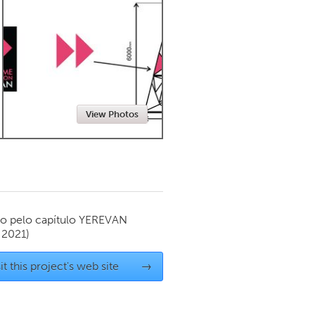
Newmarket
View Photos
o pelo capítulo
YEREVAN
 2021)
it this project's web site
→