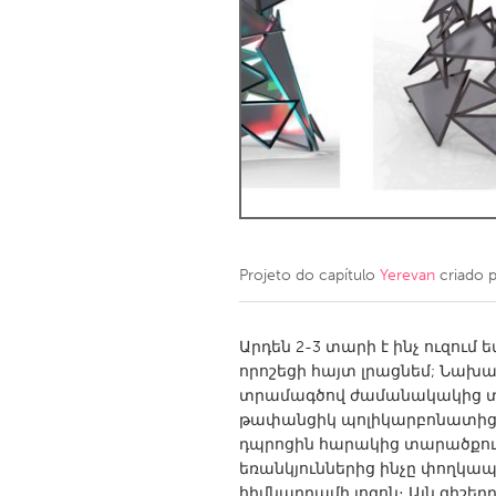
Amherstburg
Kingston
Ottawa
South S
MALAYSIA
Kuala Lumpur
NETHERLANDS
Leiden
Rotterd
Projeto do capítulo
Yerevan
criado 
QATAR
Qatar
Արդեն 2-3 տարի է ինչ ուզու
որոշեցի հայտ լրացնեմ; Նախագ
տրամագծով ժամանակակից տո
SINGAPORE
թափանցիկ պոլիկարբոնատից։
Singapore
դպրոցին հարակից տարածքու
եռանկյուններից ինչը փողկապա
հիմնադրամի լոգոն։ Այն գիշերը 