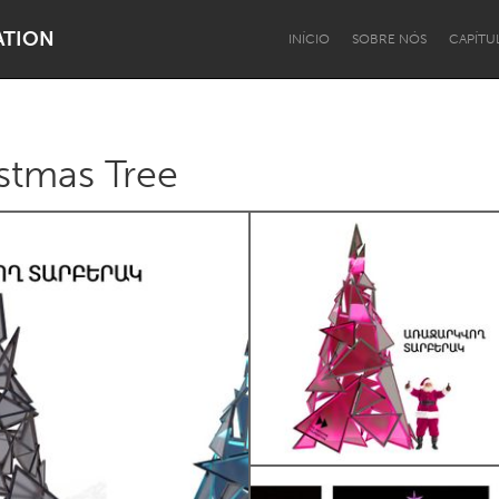
ATION
INÍCIO
SOBRE NÓS
CAPÍTU
tmas Tree
Dragon Dreaming
On the Water
Lake Mac
Lower Hunter