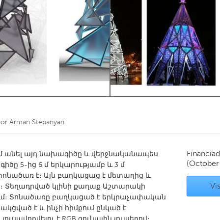
Kitchener-Waterloo
New Glasgow
hore
Toronto
am
Utrecht
por
Arman Stepanyan
Financiad
մ եմ անել այդ նախագիծը և վերջնականապես
(October
իծը 5-ից 6 մ երկարությամբ և 3 մ
նածառ է։ Այն բաղկացաց է մետաղից և
Vis
 Տեղադրված կլինի քաղաք Աշտարակի
մ։ Տոնածառը բաղկացած է երկրաչափական
կցված է և ինչի հիմքում ընկած է
լուսավորվելու է RGB գունային լույսերով։