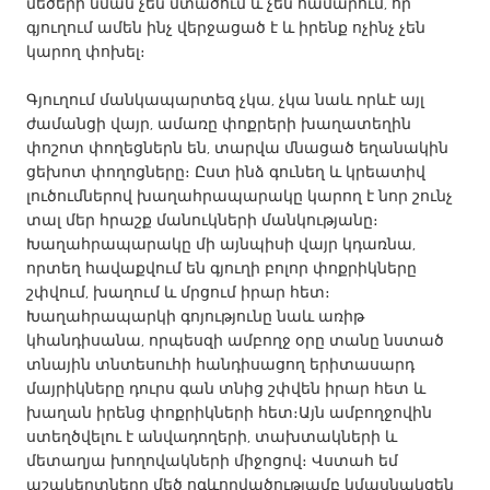
QATAR
մեծերի նման չեն մտածում և չեն համարում, որ
գյուղում ամեն ինչ վերջացած է և իրենք ոչինչ չեն
Qatar
կարող փոխել։
SINGAPORE
Գյուղում մանկապարտեզ չկա, չկա նաև որևէ այլ
ժամանցի վայր, ամառը փոքրերի խաղատեղին
Singapore
փոշոտ փողեցներն են, տարվա մնացած եղանակին
ցեխոտ փողոցները։ Ըստ ինձ գունեղ և կրեատիվ
լուծումներով խաղահրապարակը կարող է նոր շունչ
UNITED KINGDOM
տալ մեր հրաշք մանուկների մանկությանը։
Glasgow
Խաղահրապարակը մի այնպիսի վայր կդառնա,
որտեղ հավաքվում են գյուղի բոլոր փոքրիկները
շփվում, խաղում և մրցում իրար հետ։
UNITED STATES
Խաղահրապարկի գոյությունը նաև առիթ
Ann Arbor, MI
Austin, TX
կհանդիսանա, որպեսզի ամբողջ օրը տանը նստած
տնային տնտեսուհի հանդիսացող երիտասարդ
Baltimore, MD
Boston, MA
մայրիկները դուրս գան տնից շփվեն իրար հետ և
Burlingame-San Mateo, CA
Cass Clay
խաղան իրենց փոքրիկների հետ։Այն ամբողջովին
ստեղծվելու է անվադողերի, տախտակների և
Chicago, IL
Cleveland, OH
մետաղյա խողովակների միջոցով։ Վստահ եմ
Detroit, MI
Durham, NC
աշակերտները մեծ ոգևորվածությամբ կմասնակցեն