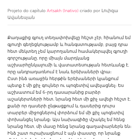
Projeto do capítulo
Artsakh (Inativo)
criado por
Լուիզա
CANADA
Ավանեսյան
Amherstburg
Kingston
Kitchener-Waterloo
New Glasgow
Քաղաքից գյուղ տեղափոխվելը հեշտ չէր, հիանում եմ
Newmarket
Ottawa
գյուղի գեղեցկությամբ և հանգստությամբ, բայց դրա
հետ մեկտեղ չեմ կարողանում համակերպվել գյուղի
South Shore
Toronto
գորշությանը, որը միայն մարդկանց
աշխարհընկալումի և վատատեսության հետևանք է,
որը անդրադառնում է նաև երեխաների վրա։
MALAYSIA
Ըստ ինձ առաջին հերթին երեխաների կյանքում
Kuala Lumpur
պետք է մի քիչ գույներ ու պոզետիվ ավելացնել։ Ես
աշխատում եմ 6-րդ դասարանից բարձր
աշակերտների հետ, նրանց հետ մի քիչ ավելի հեշտ է,
NETHERLANDS
քանի որ դասերի ընթացքում և դասերից դուրս
Leiden
Rotterdam
տարբեր միջոցներով փորձում եմ մի քիչ պոզետիվ
փոխանցել նրանց։ Այս նախագիծը մշակել եմ հենց
Utrecht
նրանց հետ, մի մասը հենց նրանց գաղափարներն են։
Ինձ շատ ուրախացնում է այն փաստը, որ նրանք