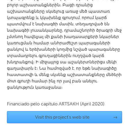
բոլոր աշխատանքներին։ Բացի դրանից
Gainesville, FL
Georgetown, MA
աշխատանքները սկսելուց առաջ մեծ պաստառ
Gloucester, MA
Hamilton-Wenham, MA
կտպագրենք և կկախենք գյուղում, որում կարճ
պատմվում է նախագծի մասին, տեղադրված են
Ipswich, MA
Key West, FL
նախագծի լուսանկարնեը, դրամաշնորհի ծրագրի մեջ
Los Angeles, CA
Miami, FL
չմտնող հավելյալ մի քանի խաղասարքերի նկարներ
կառուցման համար անհրաժեշտ պարագաների
New York City, NY
Newburgh, NY
ցանկով և երեխաների կողմից նշված պարագաները
Newburyport, MA
North Minneapolis, MN
տրամադրելու գյուղացիներին ուղղված կարճ
խնդրանքով։ Ի միջայլոց սա աշակերտներիցս մեկի
Oahu, HI
Orlando, FL
գաղափարն է։ Նա համոզված է, որ եթե նախագիծը
հաստատվի և մենք սկսենք աշխատանքները մեծերի
Peekskill, NY
Philadelphia, PA
մոտ գյուղի համար ինչ որ լավ բան անելու
Pittsburgh, PA
Portland, OR
ցանկություն կառաջանա։
Poughkeepsie, NY
Rhode Island
Financiado pelo capítulo
ARTSAKH
(April 2020)
Rockport, MA
San Antonio, TX
San Francisco, CA
San Jose, CA
Visit this project's web site
→
Santa Cruz, CA
Seattle, WA