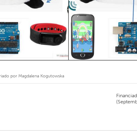
Kitchener-Waterloo
New Glasgow
hore
Toronto
am
Utrecht
riado por
Magdalena Kogutowska
Financiad
(Septemb