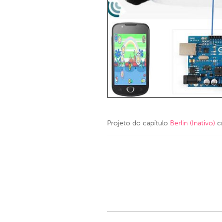
Amherstburg
Kingston
Ottawa
South S
MALAYSIA
Kuala Lumpur
NETHERLANDS
Leiden
Rotterd
Projeto do capítulo
Berlin (Inativo)
c
QATAR
Qatar
SINGAPORE
Singapore