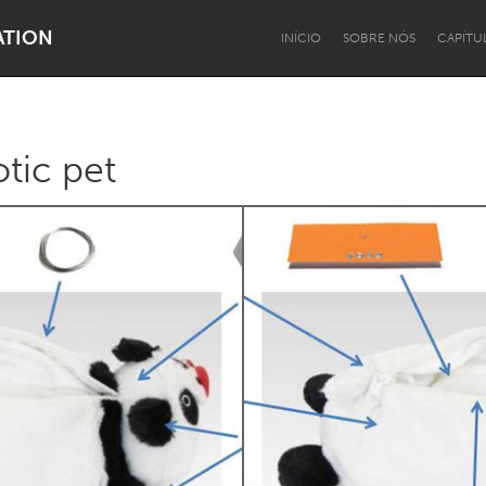
ATION
INÍCIO
SOBRE NÓS
CAPÍTU
tic pet
Dragon Dreaming
On the Water
Lake Mac
Lower Hunter