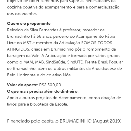
QATAR
objetivo de obter alimentos para suprir as necessidades da
cozinha coletiva do acampamento e para a comercialização
Qatar
dos excedentes.
Quem é o proponente
SINGAPORE
Reinaldo da Silva Fernandes é professor, morador de
Singapore
Brumadinho há 56 anos, parceiro do Acampamento Pátria
Livre do MST e membro da Articulação SOMOS TODOS
ATINGIDOS, criada em Brumadinho pós o rompimento da
UNITED KINGDOM
barragem da Vale. A Articulação é formada por vários grupos
Glasgow
como o MAM, MAB, SindSaúde, SindUTE, Frente Brasil Popular
de Brumadinho, além de outros militantes da Arquidiocese de
Belo Horizonte e do coletivo Nós.
UNITED STATES
Valor do aporte:
R$2.500,00
Ann Arbor, MI
Austin, TX
O que mais precisa além do dinheiro:
Baltimore, MD
Apoio a outros projetos do Acampamento, como doação de
Boston, MA
livros para a biblioteca da Escola.
Burlingame-San Mateo, CA
Cass Clay
Chicago, IL
Cleveland, OH
Financiado pelo capítulo
BRUMADINHO
(August 2019)
Detroit, MI
Durham, NC