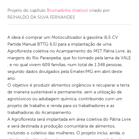
Projeto do capítulo
Brumadinho (Inativo)
criado por
CANADA
REINALDO DA SILVA FERNANDES
Amherstburg
Kingston
Kitchener-Waterloo
New Glasgow
A ideia é comprar um Motocultivador à gasolina (6,5 CV
Newmarket
Ottawa
Partida Manual BTTG 6.5) para a implantação de uma
Agrofloresta coletiva no Acampamento do MST Pátria Livre, às
South Shore
Toronto
margens do Rio Paraopeba, que foi tomado pela lama da VALE
, e no qual vivem 609 famílias, num total de 1.348 pessoas,
segundo dados divulgados pela Emater/MG em abril deste
MALAYSIA
ano.
Kuala Lumpur
O objetivo é produzir alimentos orgânicos e recuperar a terra
de maneira sustentável e permanente, sem a utilização de
agrotóxicos ou adubagem química, contribuindo com um
NETHERLANDS
projeto de trabalho e renda para os trabalhadores e as
Leiden
Rotterdam
trabalhadoras do Acampamento.
A Agrofloresta será implantada em área coletiva do Pátria Livre
Utrecht
e será destinada à produção comunitária de alimentos,
incluindo o coletivo das mulheres. O projeto inclui, ainda, o