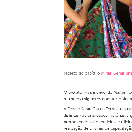
Amherstburg
Kingston
Ottawa
South S
MALAYSIA
Kuala Lumpur
NETHERLANDS
Leiden
Rotterd
Projeto do capítulo
Minas Gerais (Ina
QATAR
Qatar
O projeto mais incrível de MaAbril
mulheres migrantes com forte sincro
SINGAPORE
A Feira e Sarau Cio da Terra é resul
distintas nacionalidades, histórias, 
Singapore
promovendo, além de feiras e oficin
realização de oficinas de capacitaç