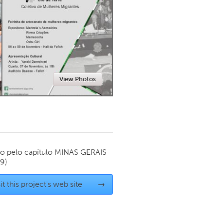
Newmarket
View Photos
o pelo capítulo
MINAS GERAIS
19)
it this project's web site
→