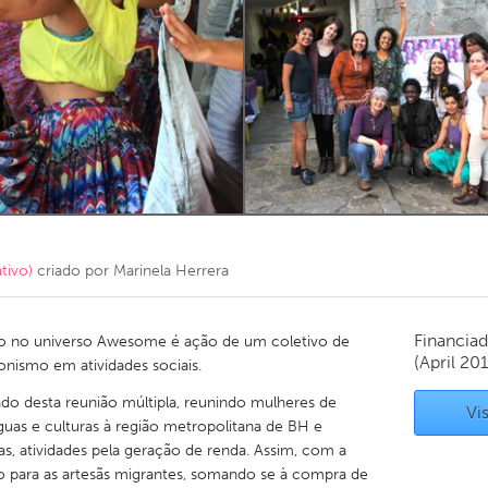
Kitchener-Waterloo
New Glasgow
hore
Toronto
am
Utrecht
tivo)
criado por
Marinela Herrera
Financiad
rço no universo Awesome é ação de um coletivo de
(April 20
nismo em atividades sociais.
tado desta reunião múltipla, reunindo mulheres de
Vis
línguas e culturas à região metropolitana de BH e
as, atividades pela geração de renda. Assim, com a
ão para as artesãs migrantes, somando se à compra de