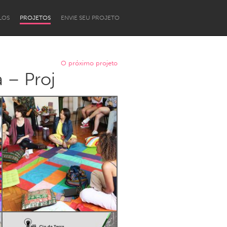
LOS
PROJETOS
ENVIE SEU PROJETO
O próximo projeto
 – Proj
Newcastle