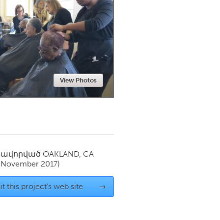
Newmarket
View Photos
սավորված
OAKLAND, CA
(November 2017)
it this project's web site
→