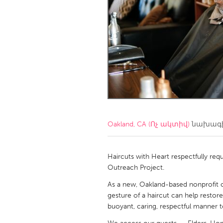
Amherstburg
Kingston
Ottawa
South S
MALAYSIA
Kuala Lumpur
NETHERLANDS
Leiden
Rotterd
Oakland, CA (Ոչ ակտիվ)
նախագի
QATAR
Qatar
Haircuts with Heart respectfully re
Outreach Project.
SINGAPORE
As a new, Oakland-based nonprofit o
gesture of a haircut can help restore
Singapore
buoyant, caring, respectful manner