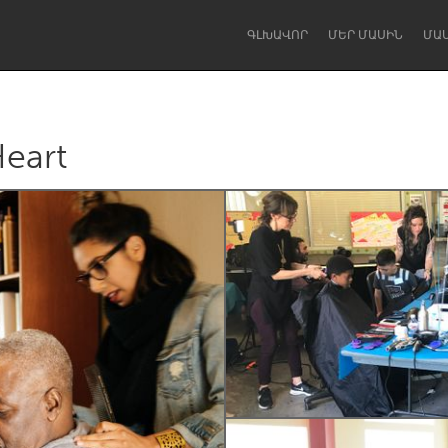
ԳԼԽԱՎՈՐ
ՄԵՐ ՄԱՍԻՆ
ՄԱ
Heart
Dragon Dreaming
On the Water
Lake Mac
Lower Hunter