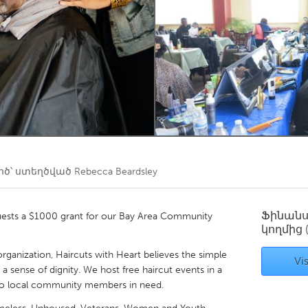
Kitchener-Waterloo
New Glasgow
hore
Toronto
am
Utrecht
ծ՝ ստեղծված
Rebecca Beardsley
Ֆինան
quests a $1000 grant for our Bay Area Community
կողմից
rganization, Haircuts with Heart believes the simple
Vis
 a sense of dignity. We host free haircut events in a
 to local community members in need.