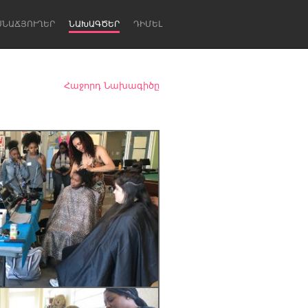
ՍՆԱՃՅՈՒՂԵՐ
ՆԱԽԱԳԾԵՐ
ԴԻՄԵԼ
Հաջորդ Նախագիծը
Newcastle