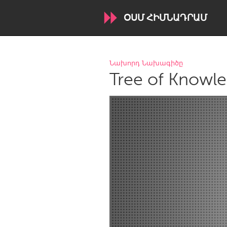
ՕՍՄ ՀԻՄՆԱԴՐԱՄ
WORLDWIDE
Նախորդ Նախագիծը
Tree of Knowl
Conservation and Climate
Disability
ARMENIA
Javakhk
Yerevan
AUSTRALIA
Adelaide
Fleurieu
Sydney
CANADA