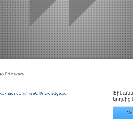
Kitchener-Waterloo
New Glasgow
hore
Toronto
am
Utrecht
ած
Primavera
Ֆինան
w.okhaos.com/TreeOfKnowledge.pdf
կողմից
Vis