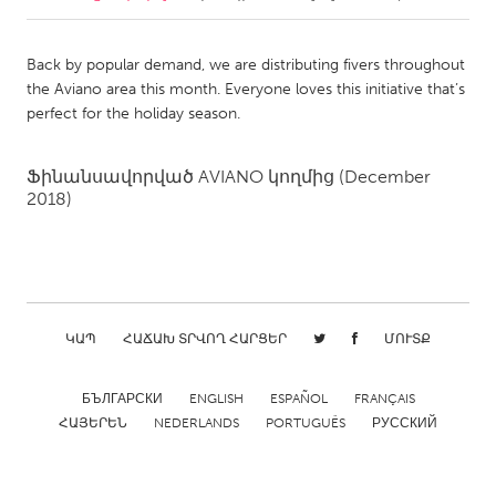
CANADA
Back by popular demand, we are distributing fivers throughout
Amherstburg
Kingston
the Aviano area this month. Everyone loves this initiative that’s
perfect for the holiday season.
Kitchener-Waterloo
New Glasgow
Newmarket
Ottawa
Ֆինանսավորված
AVIANO
կողմից
(December
South Shore
Toronto
2018)
MALAYSIA
Kuala Lumpur
ԿԱՊ
ՀԱՃԱԽ ՏՐՎՈՂ ՀԱՐՑԵՐ
ՄՈՒՏՔ
NETHERLANDS
Leiden
Rotterdam
БЪЛГАРСКИ
ENGLISH
ESPAÑOL
FRANÇAIS
ՀԱՅԵՐԵՆ
NEDERLANDS
PORTUGUÊS
РУССКИЙ
Utrecht