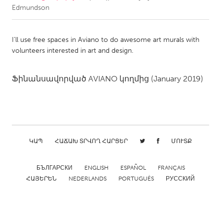
Edmundson
CANADA
Amherstburg
Kingston
I’ll use free spaces in Aviano to do awesome art murals with
volunteers interested in art and design.
Kitchener-Waterloo
New Glasgow
Newmarket
Ottawa
Ֆինանսավորված
AVIANO
կողմից
(January 2019)
South Shore
Toronto
MALAYSIA
Kuala Lumpur
ԿԱՊ
ՀԱՃԱԽ ՏՐՎՈՂ ՀԱՐՑԵՐ
ՄՈՒՏՔ
NETHERLANDS
БЪЛГАРСКИ
ENGLISH
ESPAÑOL
FRANÇAIS
Leiden
Rotterdam
ՀԱՅԵՐԵՆ
NEDERLANDS
PORTUGUÊS
РУССКИЙ
Utrecht