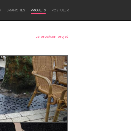
S
BRANCHES
PROJETS
POSTULER
Le prochain projet
Newcastle