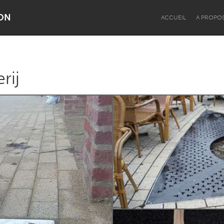
ON
ACCUEIL
A PROPO
rij
Dragon Dreaming
On the Water
Lake Mac
Lower Hunter