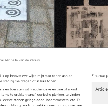
Kitchener-Waterloo
New Glasgow
hore
Toronto
am
Utrecht
par
Michelle van de Wouw
Financé 
l ik op innovatieve wijze mijn stad tonen aan de
e stad bij me dragen of in huis tonen.
Articl
rs en toeristen wil ik authentieke en one of a kind
items te drukken vanaf iconische plekken, te vinden
s, 'eerste stenen gelegd door', boomroosters, etc. Er
nden in Tilburg. Wellicht plekken waar nu nog overheen