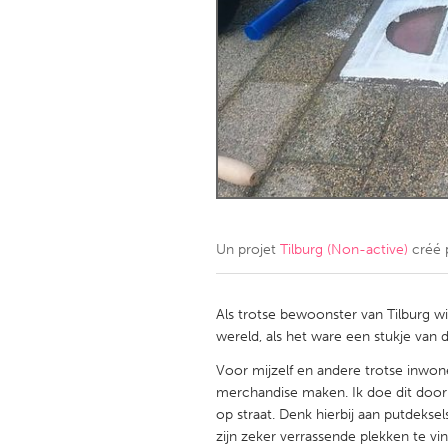
Amherstburg
Kingston
Ottawa
South S
MALAYSIA
Kuala Lumpur
NETHERLANDS
Leiden
Rotterd
Un projet
Tilburg (Non-active)
créé 
QATAR
Qatar
Als trotse bewoonster van Tilburg wi
wereld, als het ware een stukje van d
SINGAPORE
Voor mijzelf en andere trotse inwone
merchandise maken. Ik doe dit door 
Singapore
op straat. Denk hierbij aan putdeksel
zijn zeker verrassende plekken te vi