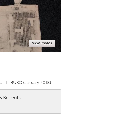
Newmarket
View Photos
par
TILBURG
(January 2018)
es Récents