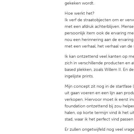
gekeken wordt.
UNITED KINGDOM
Glasgow
Hoe werkt het?
Ik verf de straatobjecten om er ver
met een afdruk achterblijven. Mense
UNITED STATES
persoonlijk item ook de ervaring mee
Ann Arbor, MI
Austin, T
nou een herinnering aan de ervaring i
met een verhaal, het verhaal van de s
Cass Clay
Chicago,
Ik kan ontzettend veel kanten op me
Gainesville, FL
Georget
zich in verschillende producten en afd
Key West, FL
Los Ange
based plekken, zoals Willem II. En den
ingelijste prints.
Newburyport, MA
North Mi
Mijn concept zit nog in de startfase
Philadelphia, PA
Pittsburg
uit gaan voeren en een lijn aan prod
verkopen. Hiervoor moet ik eerst i
Rockport, MA
San Anto
foundation ontzettend bij zou helpen
Seattle, WA
South Be
halen, op korte termijn vind ik het ui
stad, waar ik het perfect vind passen 
Westminster, MD
Er zullen ongetwijfeld nog veel vrage