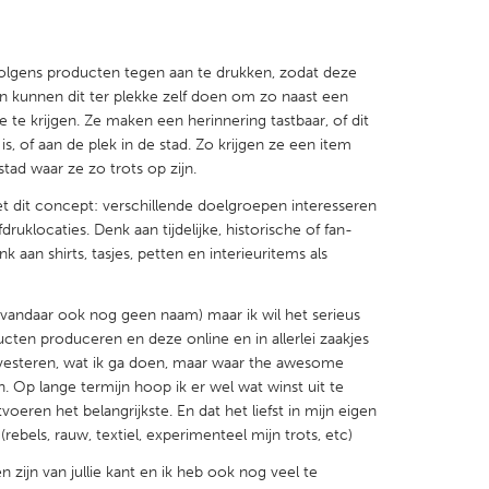
volgens producten tegen aan te drukken, zodat deze
n kunnen dit ter plekke zelf doen om zo naast een
 te krijgen. Ze maken een herinnering tastbaar, of dit
X
Baltimore, MD
Boston, MA
s, of aan de plek in de stad. Zo krijgen ze een item
tad waar ze zo trots op zijn.
 IL
Cleveland, OH
Detroit, MI
t dit concept: verschillende doelgroepen interesseren
own, MA
Gloucester, MA
Hamilton-Wenham,
ruklocaties. Denk aan tijdelijke, historische of fan-
les, CA
Miami, FL
New York City, NY
k aan shirts, tasjes, petten en interieuritems als
nneapolis, MN
Oahu, HI
Orlando, FL
 (vandaar ook nog geen naam) maar ik wil het serieus
h, PA
Portland, OR
Poughkeepsie, NY
ucten produceren en deze online en in allerlei zaakjes
nvesteren, wat ik ga doen, maar waar the awesome
nio, TX
San Francisco, CA
San Jose, CA
. Op lange termijn hoop ik er wel wat winst uit te
nd, IN
St. Paul, MN
State College, PA
tvoeren het belangrijkste. En dat het liefst in mijn eigen
(rebels, rauw, textiel, experimenteel mijn trots, etc)
n zijn van jullie kant en ik heb ook nog veel te