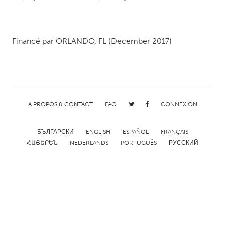
CANADA
Amherstburg
Kingston
Financé par
ORLANDO, FL
(December 2017)
Kitchener-Waterloo
New Glasgow
Newmarket
Ottawa
South Shore
Toronto
A PROPOS & CONTACT
FAQ
CONNEXION
MALAYSIA
БЪЛГАРСКИ
ENGLISH
ESPAÑOL
FRANÇAIS
Kuala Lumpur
ՀԱՅԵՐԵՆ
NEDERLANDS
PORTUGUÊS
РУССКИЙ
NETHERLANDS
Leiden
Rotterdam
Utrecht