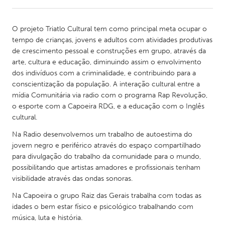
CANADA
O projeto Triatlo Cultural tem como principal meta ocupar o
Amherstburg
Kingston
tempo de crianças, jovens e adultos com atividades produtivas
de crescimento pessoal e construções em grupo, através da
Kitchener-Waterloo
New Glasgow
arte, cultura e educação, diminuindo assim o envolvimento
Newmarket
Ottawa
dos indivíduos com a criminalidade, e contribuindo para a
conscientização da população. A interação cultural entre a
South Shore
Toronto
mídia Comunitária via radio com o programa Rap Revolução,
o esporte com a Capoeira RDG, e a educação com o Inglês
cultural.
MALAYSIA
Kuala Lumpur
Na Radio desenvolvemos um trabalho de autoestima do
jovem negro e periférico através do espaço compartilhado
para divulgação do trabalho da comunidade para o mundo,
NETHERLANDS
possibilitando que artistas amadores e profissionais tenham
Leiden
Rotterdam
visibilidade através das ondas sonoras.
Utrecht
Na Capoeira o grupo Raiz das Gerais trabalha com todas as
idades o bem estar físico e psicológico trabalhando com
música, luta e história.