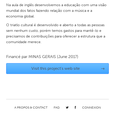
QATAR
Na aula de inglês desenvolvemos a educação com uma visão
Qatar
mundial dos fatos fazendo relação com a música e a
economia global.
SINGAPORE
O triatlo cultural é desenvolvido e aberto a todas as pessoas
sem nenhum custo, porém temos gastos para mantê-lo e
Singapore
precisamos de contribuições para oferecer a estrutura que a
comunidade merece.
UNITED KINGDOM
Glasgow
Financé par
MINAS GERAIS
(June 2017)
Visit this project's web site
→
UNITED STATES
Ann Arbor, MI
Austin, TX
Baltimore, MD
Boston, MA
Burlingame-San Mateo, CA
Cass Clay
Chicago, IL
Cleveland, OH
A PROPOS & CONTACT
FAQ
CONNEXION
Detroit, MI
Durham, NC