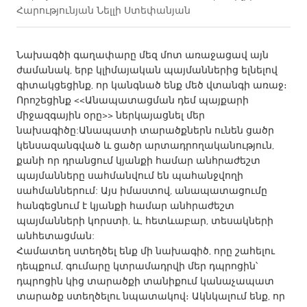
Հարությունյան Նելլի Ստեփանյան
CANADA
Amherstburg
Kingston
Նախագծի գաղափարը մեզ մոտ առաջացավ այն
ժամանակ, երբ կլիմայական պայմաններից ելնելով
Kitchener-Waterloo
New Glasgow
գիտակցեցինք, որ կանգնած ենք մեծ վտանգի առաջ։
Newmarket
Ottawa
Որոշեցինք <<Անապատացման դեմ պայքարի
միջազգային օրը>> ներկայացնել մեր
South Shore
Toronto
նախագիծը:Անապատի տարածքներն ունեն ցածր
կենսազանգված և ցածր արտադրողականություն,
քանի որ դրանցում կյանքի համար անհրաժեշտ
MALAYSIA
պայմանները սահմանվում են պահանջվողի
Kuala Lumpur
սահմաններում: Այս իմաստով, անապատացումը
հանգեցնում է կյանքի համար անհրաժեշտ
պայմանների կորստի, և, հետևաբար, տեսակների
NETHERLANDS
անհետացման:
Leiden
Rotterdam
Համատեղ ստեղծել ենք մի նախագիծ, որը շահելու
Utrecht
դեպքում, գումարը կտրամադրվի մեր դպրոցին՝
դպրոցին կից տարածքի տանիքում կանաչապատ
տարածք ստեղծելու նպատակով։ Ակնկալում ենք, որ