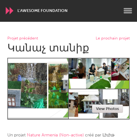
L'AWESOME FOUNDATION
WORLDWIDE
Projet précédent
Le prochain projet
Կանաչ տանիք
Conservation and Climate
Disability
Dragon Dreaming
On the Water
ARMENIA
Javakhk
Yerevan
AUSTRALIA
View Photos
Adelaide
Fleurieu
Lake Mac
Lower Hunter
Newcastle
Sydney
Un projet
Nature Armenia (Non-active)
créé par
Լիլիթ