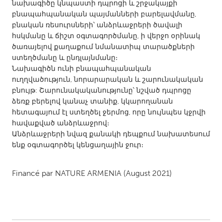
QATAR
նախագիծը կնպաստի դպրոցի և շրջակայքի
բնապահպանական պայմանների բարելավմանը,
Qatar
բնական ռեսուրսների՝ անձրևաջրերի ծավալի
հսկմանը և ճիշտ օգտագործմանը, ի վերջո օրինակ
SINGAPORE
ծառայելով քաղաքում նմանատիպ տարածքների
ստեղծմանը և ընդլայնմանը։
Singapore
Նախագիծն ունի բնապահպանական
ուղղվածություն, նորարարական և շարունակական
UNITED KINGDOM
բնույթ: Շարունակականությունը՝ նշված դպրոցը
ձեռք բերելով կանաչ տանիք, կկարողանան
Glasgow
հետագայում էլ ստեղծել ջերմոց, որը նույնպես կջրվի
հավաքված անձրևաջրով։
Անձրևաջրերի նվազ քանակի դեպքում նախատեսում
UNITED STATES
ենք օգտագործել կենցաղային ջուր։
Ann Arbor, MI
Austin, TX
Baltimore, MD
Boston, MA
Financé par
NATURE ARMENIA
(August 2021)
Burlingame-San Mateo, CA
Cass Clay
Chicago, IL
Cleveland, OH
Detroit, MI
Durham, NC