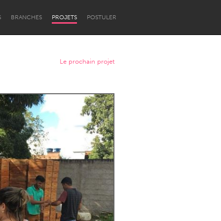
S
BRANCHES
PROJETS
POSTULER
Le prochain projet
Newcastle