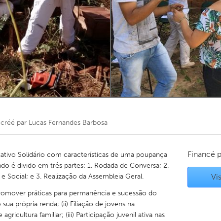
Kitchener-Waterloo
New Glasgow
hore
Toronto
am
Utrecht
créé par
Lucas Fernandes Barbosa
Financé 
ativo Solidário com características de uma poupança
ndo é divido em três partes: 1. Rodada de Conversa; 2.
 Social; e 3. Realização da Assembleia Geral.
Vis
omover práticas para permanência e sucessão do
a própria renda; (ii) Filiação de jovens na
gricultura familiar; (iii) Participação juvenil ativa nas