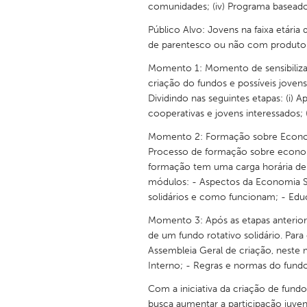
comunidades; (iv) Programa baseado
UNITED KINGDOM
Glasgow
Público Alvo: Jovens na faixa etária 
de parentesco ou não com produtore
Momento 1: Momento de sensibilizaç
UNITED STATES
criação do fundos e possíveis jovens
Ann Arbor, MI
Austin, T
Dividindo nas seguintes etapas: (i) A
Cass Clay
Chicago,
cooperativas e jovens interessados; (
Gainesville, FL
Georget
Momento 2: Formação sobre Economi
Processo de formação sobre economi
Key West, FL
Los Ange
formação tem uma carga horária de 6 
módulos: - Aspectos da Economia Sol
Newburyport, MA
North Mi
solidários e como funcionam; - Educ
Philadelphia, PA
Pittsburg
Momento 3: Após as etapas anteriore
Rockport, MA
San Anto
de um fundo rotativo solidário. Para
Assembleia Geral de criação, nest
Seattle, WA
South Be
Interno; - Regras e normas do fundo
Westminster, MD
Com a iniciativa da criação de fundo
busca aumentar a participação juve