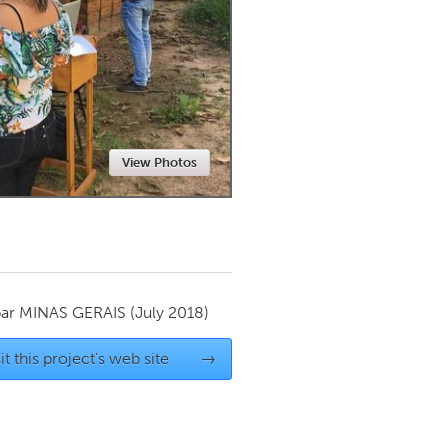
Newmarket
View Photos
par
MINAS GERAIS
(July 2018)
it this project's web site
→