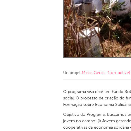
Amherstburg
Kingston
Ottawa
South S
MALAYSIA
Kuala Lumpur
NETHERLANDS
Leiden
Rotterd
Un projet
Minas Gerais (Non-active)
QATAR
Qatar
O programa visa criar um Fundo Rot
social. O processo de criação do fu
Formação sobre Economia Solidária e
SINGAPORE
Objetivo do Programa: Buscamos pr
Singapore
jovem no campo: (i) Jovem gerando su
cooperativas da economia solidária e a