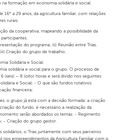
 na formação em economia solidária e social.
de 16* a 29 anos, da agricultura familiar, com relações
s rurais.
ão da cooperativa, mapeando a possibilidade da
 participantes.
X
Baltimore, MD
Boston, MA
presentação do programa; (ii) Reunião entre Trias,
 IL
Cleveland, OH
Detroit, MI
iii) Criação do grupo de trabalho;
own, MA
Gloucester, MA
Hamilton-Wenham,
a Solidária e Social.
a solidária e social para o grupo. O processo de
les, CA
Miami, FL
New York City, NY
(seis) – 8 (oito) horas e será divido nos seguintes
idária e Social; - O que são fundos rotativos
nneapolis, MN
Oahu, HI
Orlando, FL
ação financeira;
h, PA
Portland, OR
Poughkeepsie, NY
s, o grupo já está com a decisão formada: a criação
nio, TX
San Francisco, CA
San Jose, CA
 criação do fundo, é necessário a realização da
e momento serão abordados os temas: - Regimento
nd, IN
St. Paul, MN
State College, PA
; - Criação do grupo gestor.
s solidários, o Trias juntamente com seus parceiros
nil nos empreendimentos da Agricultura Familiar com o