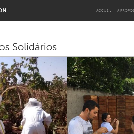
ON
ACCUEIL
A PROPO
os Solidários
Dragon Dreaming
On the Water
Lake Mac
Lower Hunter