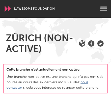
L'AWESOME FOUNDATION
WORLDWIDE
ZÜRICH (NON-
Conservation and Climate
Disability
Dragon Dreaming
ACTIVE)
On the Water
ARMENIA
Javakhk
Yerevan
Cette branche n'est actuellement non-active.
Une branche non-active est une branche qui n’a pas remis de
bourse au cours des six derniers mois. Veuillez
nous
AUSTRALIA
contacter
si cela vous intéresse de relancer cette branche.
Adelaide
Fleurieu
Lake Mac
Lower Hunter
Newcastle
Sydney