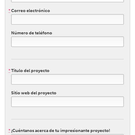
QATAR
Qatar
*
Correo electrónico
SINGAPORE
Número de teléfono
Singapore
UNITED KINGDOM
Glasgow
*
Título del proyecto
UNITED STATES
Ann Arbor, MI
Austin, TX
Sitio web del proyecto
Baltimore, MD
Boston, MA
Burlingame-San Mateo, CA
Cass Clay
Chicago, IL
Cleveland, OH
*
¡Cuéntanos acerca de tu impresionante proyecto!
Detroit, MI
Durham, NC