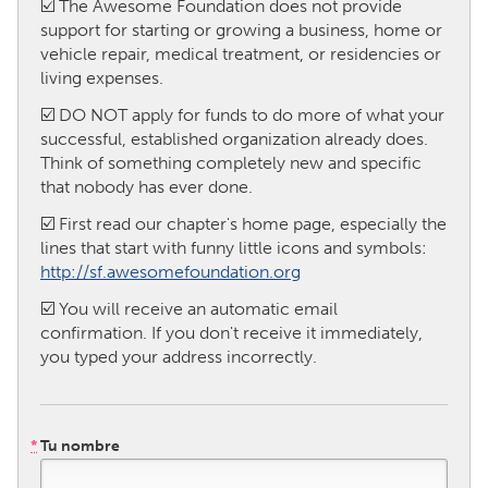
☑️ The Awesome Foundation does not provide
support for starting or growing a business, home or
CANADA
vehicle repair, medical treatment, or residencies or
living expenses.
Amherstburg
Kingston
☑️ DO NOT apply for funds to do
more
of what your
Kitchener-Waterloo
New Glasgow
successful, established organization
already
does.
Newmarket
Ottawa
Think of something completely new and specific
that nobody has ever done.
South Shore
Toronto
☑️ First read our chapter's home page, especially the
lines that start with funny little icons and symbols:
MALAYSIA
http://sf.awesomefoundation.org
Kuala Lumpur
☑️ You will receive an automatic email
confirmation. If you don't receive it immediately,
NETHERLANDS
you typed your address incorrectly.
Leiden
Rotterdam
Utrecht
*
Tu nombre