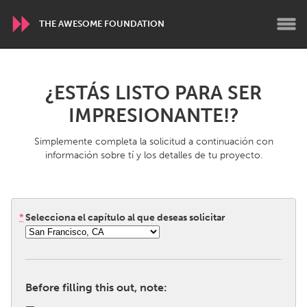
THE AWESOME FOUNDATION
WORLDWIDE
¿ESTÁS LISTO PARA SER
Conservation and Climate
Disability
IMPRESIONANTE!?
Dragon Dreaming
On the Water
Simplemente completa la solicitud a continuación con
información sobre tí y los detalles de tu proyecto.
ARMENIA
Javakhk
Yerevan
*
Selecciona el capítulo al que deseas solicitar
AUSTRALIA
Adelaide
Fleurieu
Lake Mac
Lower Hunter
Before filling this out, note:
Newcastle
Sydney