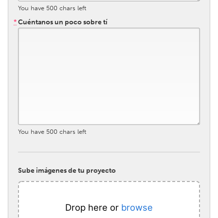
South Bend, IN
St. Paul, MN
You have
500
chars left
*
Cuéntanos un poco sobre tí
State College, PA
Washington, DC
Westminster, MD
UZBEKISTAN
Tashkent
You have
500
chars left
Sube imágenes de tu proyecto
Drop here or
browse