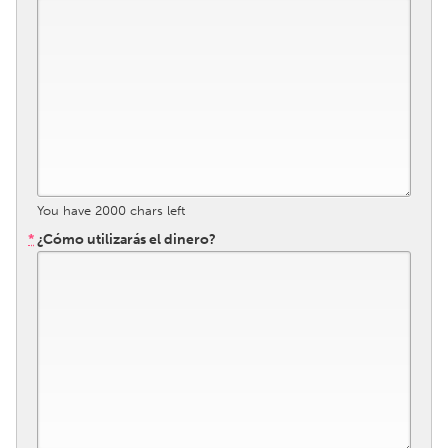
Gainesville, FL
Georgetown, MA
Gloucester, MA
Hamilton-Wenham, MA
Ipswich, MA
Key West, FL
Los Angeles, CA
Miami, FL
New York City, NY
Newburgh, NY
Newburyport, MA
North Minneapolis, MN
You have
2000
chars left
Oahu, HI
Orlando, FL
*
¿Cómo utilizarás el dinero?
Peekskill, NY
Philadelphia, PA
Pittsburgh, PA
Portland, OR
Poughkeepsie, NY
Rhode Island
Rockport, MA
San Antonio, TX
San Francisco, CA
San Jose, CA
Santa Cruz, CA
Seattle, WA