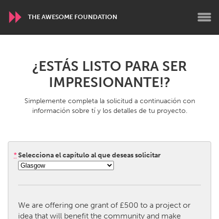
THE AWESOME FOUNDATION
WORLDWIDE
¿ESTÁS LISTO PARA SER
Conservation and Climate
Disability
IMPRESIONANTE!?
Dragon Dreaming
On the Water
Simplemente completa la solicitud a continuación con
información sobre tí y los detalles de tu proyecto.
ARMENIA
Javakhk
Yerevan
*
Selecciona el capítulo al que deseas solicitar
AUSTRALIA
Adelaide
Fleurieu
Lake Mac
Lower Hunter
We are offering one grant of £500 to a project or
Newcastle
Sydney
idea that will benefit the community and make