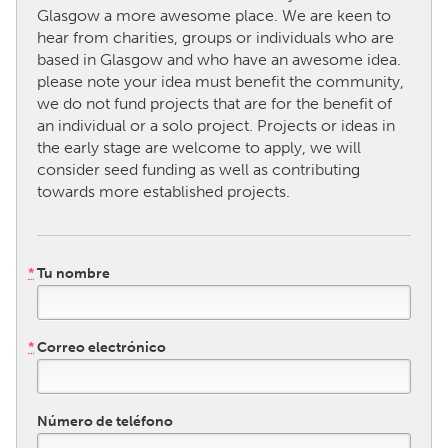
Glasgow a more awesome place. We are keen to
hear from charities, groups or individuals who are
CANADA
based in Glasgow and who have an awesome idea.
Amherstburg
Kingston
please note your idea must benefit the community,
we do not fund projects that are for the benefit of
Kitchener-Waterloo
New Glasgow
an individual or a solo project. Projects or ideas in
Newmarket
Ottawa
the early stage are welcome to apply, we will
consider seed funding as well as contributing
South Shore
Toronto
towards more established projects.
MALAYSIA
Kuala Lumpur
*
Tu nombre
NETHERLANDS
*
Correo electrónico
Leiden
Rotterdam
Utrecht
Número de teléfono