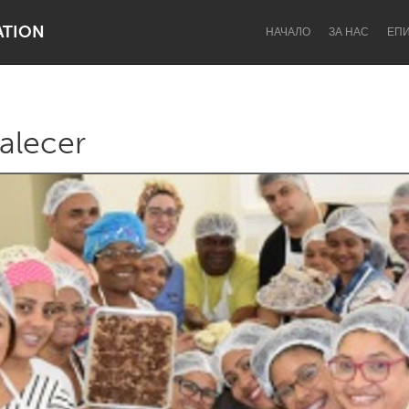
ATION
НАЧАЛО
ЗА НАС
ЕП
alecer
Dragon Dreaming
On the Water
Lake Mac
Lower Hunter