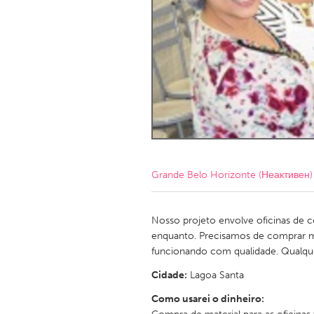
Amherstburg
Kingston
Ottawa
South S
MALAYSIA
Kuala Lumpur
NETHERLANDS
Leiden
Rotterd
Grande Belo Horizonte (Неактивен)
QATAR
Qatar
Nosso projeto envolve oficinas de con
enquanto. Precisamos de comprar m
funcionando com qualidade. Qualque
SINGAPORE
Cidade:
Lagoa Santa
Singapore
Como usarei o dinheiro: