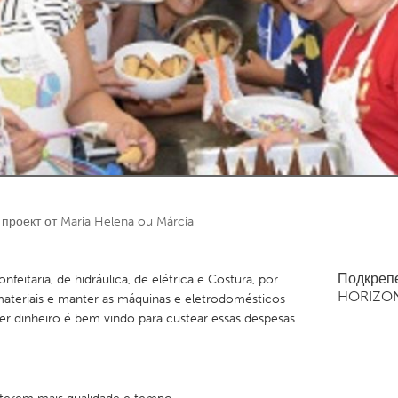
Kitchener-Waterloo
New Glasgow
hore
Toronto
am
Utrecht
проект от
Maria Helena ou Márcia
Подкреп
feitaria, de hidráulica, de elétrica e Costura, por
HORIZO
ateriais e manter as máquinas e eletrodomésticos
r dinheiro é bem vindo para custear essas despesas.