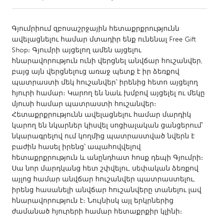
CANADA
Գյումրիում զբոսաշրջային հետաքրքրությունն
Amherstburg
Kingston
ավելացնելու համար մտադիր ենք ունենալ Free Gift
Shop։ Գյումրի այցելող ամեն այցելու
Kitchener-Waterloo
New Glasgow
հնարավորություն ունի վերցնել անվճար հուշանվեր,
Newmarket
Ottawa
բայց այն վերցնելուց առաջ պետք է իր ձեռքով
պատրաստի մեկ հուշանվեր՝ իրենից հետո այցելող
South Shore
Toronto
հյուրի համար։ Կարող են նաև խմբով այցելել ու մեկը
մյուսի համար պատրաստի հուշանվեր։
Հետաքրքրությունն ավելացնելու համար մարդիկ
MALAYSIA
կարող են նկարներ կիսվել սոցիալական ցանցերում՝
Kuala Lumpur
նկարագրելով ում կողմից պատրաստված նվերն է
բաժին հասել իրենց՝ ապահովվելով
հետաքրքրություն և անընդհատ հոսք դեպի Գյումրի։
NETHERLANDS
Սա նոր մարդկանց հետ շփվելու, սեփական ձեռքով
Leiden
Rotterdam
այլոց համար անվճար հուշանվեր պատրաստելու,
Utrecht
իրենց հասանելի անվճար հուշանվերը տանելու լավ
հնարավորություն է։ Նույնիսկ այլ երկրներից
ժամանած հյուրերի համար հետաքրքիր կլինի։