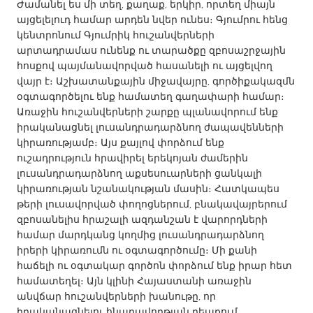
QATAR
Ժամանել ես մի տեղ, քաղաք, երկիր, որտեղ միայն
այցելելուդ համար արդեն նվեր ունես։ Գյումրու հենց
Qatar
կենտրոնում Գյումրիկ հուշանվերների
արտադրամաս ունենք ու տարածքը զբոսաշրջային
SINGAPORE
հոսքով պայմանավորված հասանելի ու այցելվող
վայր է։ Աշխատանքային միջավայրը, գործիքակազմն
Singapore
օգտագործելու ենք համատեղ գաղափարի համար։
Առաջին հուշանվերների շարքը պլանավորում ենք
UNITED KINGDOM
իրականացնել լուսանդրադարձնող ժապավենների
կիրառությամբ։ Այս քայլով փորձում ենք
Glasgow
ուշադրություն հրավիրել երեկոյան ժամերին
լուսանդրադարձնող աքսեսուարների ցանկալի
կիրառության նշանակության մասին։ Հատկապես
UNITED STATES
թերի լուսավորված փողոցներում, բնակավայրերում
Ann Arbor, MI
Austin, TX
զբոսանելիս հրաշալի ազդանշան է վարորդների
Baltimore, MD
Boston, MA
համար մարդկանց կողմից լուսանդրադարձնող
իրերի կիրառումն ու օգտագործումը։ Մի քանի
Burlingame-San Mateo, CA
Cass Clay
հաճելի ու օգտակար գործոն փորձում ենք իրար հետ
Chicago, IL
համատեղել։ Այն կլինի Հայաստանի առաջին
Cleveland, OH
անվճար հուշանվերների խանութը, որ
Detroit, MI
Durham, NC
իրականացնելու հնարավորթյան դեպքում