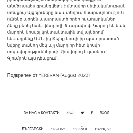
անմիջապես գրանցվելու է մտավոր սեփականության
Gainesville, FL
Georgetown, MA
տեսքով։ Այցելուները նաև տեղում հնարավորություն
Gloucester, MA
Hamilton-Wenham, MA
ունենք արդեն պատրաստի իրեր ու առարկաներ
ձեռք բերել նաև վճարովի ձևաչափով։ Կարող են նաև
Ipswich, MA
Key West, FL
մարդիկ կիսվել կոնտակտային տվյալներով՝
Los Angeles, CA
Miami, FL
ենթադրենք ԱՄՆ-ից Ջեյնը կուզի իր պատրաստած
նվերը տանող մեկ այլ մարդ իր հետ կիսվի
New York City, NY
Newburgh, NY
տպավորություններով։ Միավորող է դառնում
Newburyport, MA
North Minneapolis, MN
Գյումրին այս դեպքում։
Oahu, HI
Orlando, FL
Подкрепен от
YEREVAN
(August 2023)
Peekskill, NY
Philadelphia, PA
Pittsburgh, PA
Portland, OR
Poughkeepsie, NY
Rhode Island
Rockport, MA
San Antonio, TX
ЗА НАС & КОНТАКТИ
FAQ
ВХОД
San Francisco, CA
San Jose, CA
Santa Cruz, CA
Seattle, WA
БЪЛГАРСКИ
ENGLISH
ESPAÑOL
FRANÇAIS