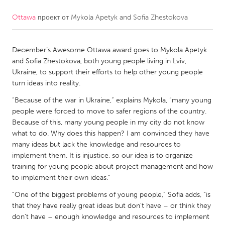
Ottawa
проект от
Mykola Apetyk and Sofia Zhestokova
CANADA
Amherstburg
Kingston
December’s Awesome Ottawa award goes to Mykola Apetyk
Kitchener-Waterloo
New Glasgow
and Sofia Zhestokova, both young people living in Lviv,
Newmarket
Ottawa
Ukraine, to support their efforts to help other young people
turn ideas into reality.
South Shore
Toronto
“Because of the war in Ukraine,” explains Mykola, “many young
people were forced to move to safer regions of the country.
MALAYSIA
Because of this, many young people in my city do not know
Kuala Lumpur
what to do. Why does this happen? I am convinced they have
many ideas but lack the knowledge and resources to
implement them. It is injustice, so our idea is to organize
NETHERLANDS
training for young people about project management and how
to implement their own ideas.”
Leiden
Rotterdam
“One of the biggest problems of young people,” Sofia adds, “is
Utrecht
that they have really great ideas but don’t have – or think they
don’t have – enough knowledge and resources to implement