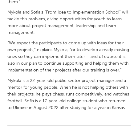
QATAR
them.”
Qatar
Mykola and Sofia’s “From Idea to Implementation School” will
tackle this problem, giving opportunities for youth to learn
more about project management, leadership, and team
SINGAPORE
management.
Singapore
“We expect the participants to come up with ideas for their
own projects,” explains Mykola, “or to develop already existing
UNITED KINGDOM
ones so they can implement them later – and of course it is
also in our plan to continue supporting and helping them with
Glasgow
implementation of their projects after our training is over.”
Mykola is a 22-year-old public sector project manager and a
UNITED STATES
mentor for young people. When he is not helping others with
Ann Arbor, MI
Austin, TX
their projects, he plays chess, runs competitively, and watches
football. Sofia is a 17-year-old college student who returned
Baltimore, MD
Boston, MA
to Ukraine in August 2022 after studying for a year in Kansas.
Burlingame-San Mateo, CA
Cass Clay
Chicago, IL
Cleveland, OH
Detroit, MI
Durham, NC