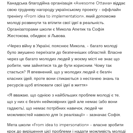
Канадська благодійна організація «Awesome Ottawa» віддає
Gainesville, FL
Georgetown, MA
свою грудневу нагороду українському проекту - оффлайн
тренінгу «From idea to implementation», який допоможе
Gloucester, MA
Hamilton-Wenham, MA
молоді розвинути та втілити свої ідеї в реальність.
Ipswich, MA
Key West, FL
Організаторами школи є Микола Апетик та Софія
Жестокова, обидвоє зі Львова.
Los Angeles, CA
Miami, FL
«Через війну в Україні, пояснює Микола, - багато молоді
New York City, NY
Newburgh, NY
було змушено переїхати до безпечніших областей. Власне
Newburyport, MA
North Minneapolis, MN
через це багато молодих людей у моєму місті не знає що
робити, чим зайнятися та де бути корисним. Чому так
Oahu, HI
Orlando, FL
стається? Я впевнений, що у молодих людей є безліч
Peekskill, NY
Philadelphia, PA
класних ідей, проте вони стикаються з нестачею знань та
ресурсів щоб втілювати свої ідеї в життя»
Pittsburgh, PA
Portland, OR
«Я вважаю, що однією з найбільших проблем молоді є те,
Poughkeepsie, NY
Rhode Island
що у них є безліч неймовірних ідей але немає (або вони
Rockport, MA
San Antonio, TX
гадають), що немає потрібних навичок, людей чи
можливостей навколо для їх реалізації» - зазначає Софія.
San Francisco, CA
San Jose, CA
Мета школи «From idea to impersonation» - власне зробити
Santa Cruz, CA
Seattle, WA
крок до вирішення цієї проблеми і надати можливість молоді