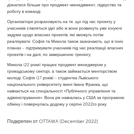
South Bend, IN
дізнатися більше про проджект-менеджмент, лідерство та
St. Paul, MN
роботу в команді.
State College, PA
Washington, DC
Організатори розраховують на те, що під час проекту у
Westminster, MD
учасників з‘являться ідеї або ж вони розвинуть уже існуючі
задуми щодо власних проектів, які зможуть потім
реалізувати. Софія та Микола також зазначають, що в їхніх
UZBEKISTAN
планах - підтримувати учасників під час реалізації власних
Tashkent
проектів і на далі, по завершенню тренінгу.
Микола (22 роки) працює проджект менеджером у
громадському секторі, а також займається менторством
молоді. Софія (17 років) - студентка Львіського
національного університету імені Івана Франка, що
навчається на спеціальності «Публічного управління та
адіміністрування». Вона рік навчалась у США за програмою
обміну і повернулась додому у серпні 2022го року.
Подкрепен от
OTTAWA
(December 2022)