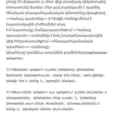
QATAR
շուրջ 20 մրգատու և մոտ վեց տասնյակ դեկորտաիվ
նորատունկ ծառեր: Մեր լավ բարեկամն է դարձել
Qatar
Օհանյան բնապահպանական կենտրոնը։Այսպիսով ,
<<Կանաչ պարտեզ>>-ի հիմքն ունենք,մնում է
SINGAPORE
նպատակային լուծումներ տալ։
Իմ նպատակը մանկապարտեզում <<Կանաչ
Singapore
դասարան>> ստեղծելն է,իսկ խաղահրապարակին
կից հողատարածքում <<Բնապահպանական
UNITED KINGDOM
արահետ>>> ունենալը։
Արահետը կունենա առանձին բաժիններ
բնապահպանական 
Glasgow
կանգառներ.
UNITED STATES
1)<<Ծաղիկներ կանգառ>>-այստեղ երեխաները կծանոթանան 
ծաղիկների բազմազանության, դրանց անունների, կառուցվածքի, 
Ann Arbor, MI
Austin, TX
խնամքի հետ,և իրենք էլ կզբաղվեն խնամքով։
Baltimore, MD
Boston, MA
2)<<Թռչունների կանգառ>>-այս կանգառում կլինեն թռչնաբներ և 
Burlingame-San Mateo, CA
Cass Clay
կերակրամաններ, վահանակներ։Հենց այստեղ էլ երեխաները 
Chicago, IL
Cleveland, OH
կծանոթանան թռչունների տեսակներին, կենսապայմաններին,և 
իրենք էլ կկերակրեն ձմեռող թռչուններին։
Detroit, MI
Durham, NC