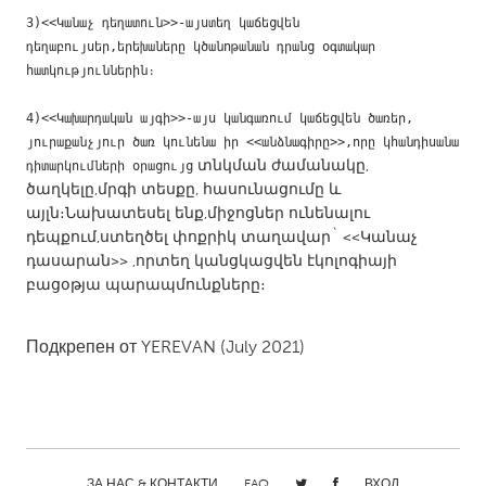
Gainesville, FL
3)<<Կանաչ դեղատուն>>-այստեղ կաճեցվեն 
Georgetown, MA
դեղաբույսեր,երեխաները կծանոթանան դրանց օգտակար 
Gloucester, MA
Hamilton-Wenham, MA
հատկություններին։
Ipswich, MA
Key West, FL
4)<<Կախարդական այգի>>-այս կանգառում կաճեցվեն ծառեր, 
Los Angeles, CA
Miami, FL
յուրաքանչյուր ծառ կունենա իր <<անձնագիրը>>,որը կհանդիսանա 
տնկման ժամանակը,
դիտարկումների օրացույց
New York City, NY
Newburgh, NY
ծաղկելը,մրգի տեսքը, հասունացումը և
Newburyport, MA
North Minneapolis, MN
այլն։Նախատեսել ենք,միջոցներ ունենալու
դեպքում,ստեղծել փոքրիկ տաղավար` <<Կանաչ
Oahu, HI
Orlando, FL
դասարան>> ,որտեղ կանցկացվեն էկոլոգիայի
Peekskill, NY
Philadelphia, PA
բացօթյա պարապմունքները։
Pittsburgh, PA
Portland, OR
Подкрепен от
YEREVAN
(July 2021)
Poughkeepsie, NY
Rhode Island
Rockport, MA
San Antonio, TX
San Francisco, CA
San Jose, CA
Santa Cruz, CA
Seattle, WA
ЗА НАС & КОНТАКТИ
FAQ
ВХОД