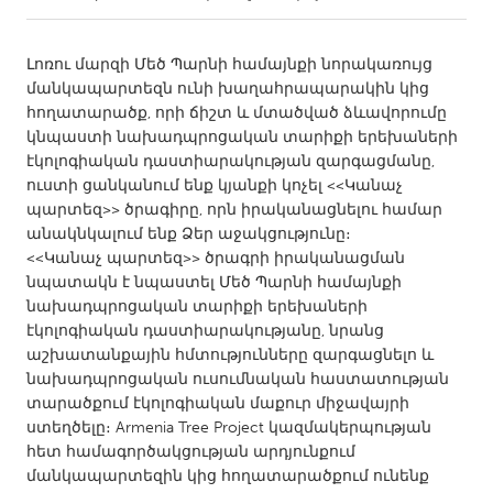
CANADA
Լոռու մարզի Մեծ Պարնի համայնքի նորակառույց
Amherstburg
Kingston
մանկապարտեզն ունի խաղահրապարակին կից
հողատարածք, որի ճիշտ և մտածված ձևավորումը
Kitchener-Waterloo
New Glasgow
կնպաստի նախադպրոցական տարիքի երեխաների
Newmarket
Ottawa
էկոլոգիական դաստիարակության զարգացմանը,
ուստի ցանկանում ենք կյանքի կոչել <<Կանաչ
South Shore
Toronto
պարտեզ>> ծրագիրը, որն իրականացնելու համար
անակնկալում ենք Ձեր աջակցությունը։
<<Կանաչ պարտեզ>> ծրագրի իրականացման
MALAYSIA
նպատակն է նպաստել Մեծ Պարնի համայնքի
Kuala Lumpur
նախադպրոցական տարիքի երեխաների
էկոլոգիական դաստիարակությանը, նրանց
աշխատանքային հմտությունները զարգացնելո և
NETHERLANDS
նախադպրոցական ուսումնական հաստատության
Leiden
Rotterdam
տարածքում էկոլոգիական մաքուր միջավայրի
Utrecht
ստեղծելը։ Armenia Tree Project կազմակերպության
հետ համագործակցության արդյունքում
մանկապարտեզին կից հողատարածքում ունենք