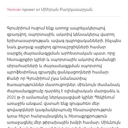
Yerevan
проект от
Միհրան Բաղդասարյան
CANADA
Amherstburg
Kingston
Գյումրիում ուզում ենք առողջ ապրելակերպով
Kitchener-Waterloo
New Glasgow
զբաղվող, սպորտային, ակտիվ կենսակերպ վարող
Newmarket
Ottawa
երիտասարդության, ավագ դպրոցականների, ինչպես
նաև քաղաք այցելող զբոսաշրջիկների համար
South Shore
Toronto
սարքել ժայռամագլցման արհեստական պատ, որը
հետաքրքիր կլինի և սպորտային ակտիվ ժամանցի
սիրահարների և ժայռամագլցման սպորտով
MALAYSIA
պրոֆեսիոնալ զբաղվել ցանկացողների համար։
Kuala Lumpur
Քանի որ Գյումրիում չկա նմանատիպ
ծառայություններ մատուցողներ, միևնույն ժամանակ
ժայռամագլցումը դարձել է օլիմպիական մարզաձև և
NETHERLANDS
2021 թ.֊ի ամառանը ներկայացված կլինի Պեկինում
Leiden
Rotterdam
առաջին անգամ, վստահ ենք զուգահեռ մեր
գովազդների կազմակերպումը հնարավորություն
Utrecht
կտա հեշտ հանրայնացնել և հետաքրքրություն
առաջացնել մեր թիրախային խմբի համար։ Միևնույն