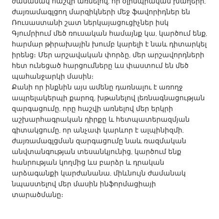
QATAR
ժամանակ հաշվի առնելով, որ օլիմպիական խաղերի,
ժայռամագլցող մարզիկների մեջ ֆավորիդներ են
Qatar
Ռուսաստանի շատ ներկայացուցիչներ իսկ
Գյումրիում մեծ ռուսական համայնք կա, կարծում ենք,
հարմար թիրախային խումբ կարելի է նաև դիտարկել
SINGAPORE
իրենց։ Մեր արշավական փորձը, մեր արշավորդների
Singapore
հետ ունեցած հարցումները ևս փաստում են մեծ
պահանջարկի մասին։
Քանի որ ինքնին այս ամենը դառնալու է առողջ
UNITED KINGDOM
ապրելակերպի քարոզ, խթանելով լեռնագնացության
Glasgow
զարգացումը, որը հաշվի առնելով մեր երկրի
աշխարհագրական դիրքը և հետպատերազմյան
գիտակցումը, որ անչափ կարևոր է ալպինիզմի,
UNITED STATES
ժայռամագլցման զարգացումը նաև ռազմական
Ann Arbor, MI
Austin, TX
անվտանգության տեսանկյունից, կարծում ենք
հանրության կողմից ևս բարձր և դրական
Baltimore, MD
Boston, MA
արձագանքի կարժանանա, միևնույն ժամանակ
Burlingame-San Mateo, CA
Cass Clay
նպաստելով մեր մասին ինֆորմացիայի
տարածմանը։
Chicago, IL
Cleveland, OH
Detroit, MI
Durham, NC