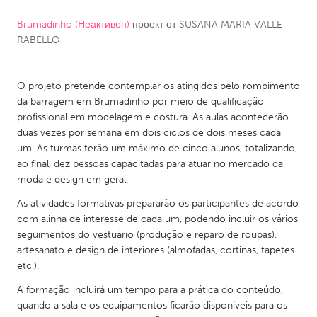
Brumadinho (Неактивен)
проект от
SUSANA MARIA VALLE
CANADA
RABELLO
Amherstburg
Kingston
Kitchener-Waterloo
New Glasgow
O projeto pretende contemplar os atingidos pelo rompimento
Newmarket
Ottawa
da barragem em Brumadinho por meio de qualificação
profissional em modelagem e costura. As aulas acontecerão
South Shore
Toronto
duas vezes por semana em dois ciclos de dois meses cada
um. As turmas terão um máximo de cinco alunos, totalizando,
ao final, dez pessoas capacitadas para atuar no mercado da
MALAYSIA
moda e design em geral.
Kuala Lumpur
As atividades formativas prepararão os participantes de acordo
com alinha de interesse de cada um, podendo incluir os vários
NETHERLANDS
seguimentos do vestuário (produção e reparo de roupas),
artesanato e design de interiores (almofadas, cortinas, tapetes
Leiden
Rotterdam
etc.).
Utrecht
A formação incluirá um tempo para a prática do conteúdo,
quando a sala e os equipamentos ficarão disponíveis para os