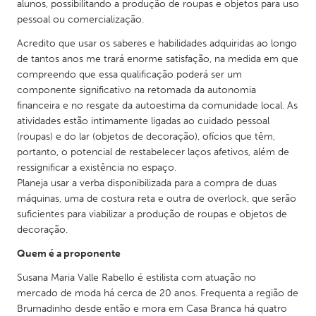
QATAR
alunos, possibilitando a produção de roupas e objetos para uso
pessoal ou comercialização.
Qatar
Acredito que usar os saberes e habilidades adquiridas ao longo
de tantos anos me trará enorme satisfação, na medida em que
SINGAPORE
compreendo que essa qualificação poderá ser um
Singapore
componente significativo na retomada da autonomia
financeira e no resgate da autoestima da comunidade local. As
atividades estão intimamente ligadas ao cuidado pessoal
UNITED KINGDOM
(roupas) e do lar (objetos de decoração), ofícios que têm,
Glasgow
portanto, o potencial de restabelecer laços afetivos, além de
ressignificar a existência no espaço.
Planeja usar a verba disponibilizada para a compra de duas
UNITED STATES
máquinas, uma de costura reta e outra de overlock, que serão
Ann Arbor, MI
Austin, TX
suficientes para viabilizar a produção de roupas e objetos de
decoração.
Baltimore, MD
Boston, MA
Quem é a proponente
Burlingame-San Mateo, CA
Cass Clay
Susana Maria Valle Rabello é estilista com atuação no
Chicago, IL
Cleveland, OH
mercado de moda há cerca de 20 anos. Frequenta a região de
Detroit, MI
Durham, NC
Brumadinho desde então e mora em Casa Branca há quatro