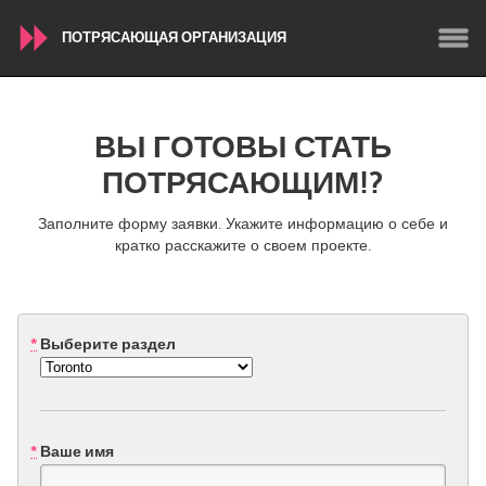
ПОТРЯСАЮЩАЯ ОРГАНИЗАЦИЯ
WORLDWIDE
ВЫ ГОТОВЫ СТАТЬ
Conservation and Climate
Disability
ПОТРЯСАЮЩИМ!?
Dragon Dreaming
On the Water
Заполните форму заявки. Укажите информацию о себе и
кратко расскажите о своем проекте.
ARMENIA
Javakhk
Yerevan
*
Выберите раздел
AUSTRALIA
Adelaide
Fleurieu
Lake Mac
Lower Hunter
*
Ваше имя
Newcastle
Sydney