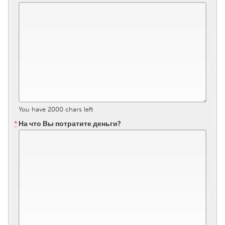
QATAR
Qatar
SINGAPORE
Singapore
UNITED KINGDOM
Glasgow
You have
2000
chars left
*
На что Вы потратите деньги?
UNITED STATES
Ann Arbor, MI
Austin, TX
Baltimore, MD
Boston, MA
Burlingame-San Mateo, CA
Cass Clay
Chicago, IL
Cleveland, OH
Detroit, MI
Durham, NC