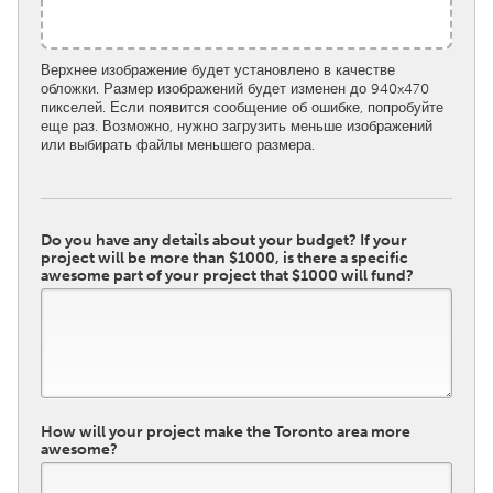
South Bend, IN
St. Paul, MN
State College, PA
Washington, DC
Верхнее изображение будет установлено в качестве
обложки. Размер изображений будет изменен до 940x470
Westminster, MD
пикселей. Если появится сообщение об ошибке, попробуйте
еще раз. Возможно, нужно загрузить меньше изображений
или выбирать файлы меньшего размера.
UZBEKISTAN
Tashkent
Do you have any details about your budget? If your
project will be more than $1000, is there a specific
awesome part of your project that $1000 will fund?
How will your project make the Toronto area more
awesome?