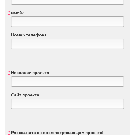
*
имейл
CANADA
Amherstburg
Kingston
Kitchener-Waterloo
New Glasgow
Номер телефона
Newmarket
Ottawa
South Shore
Toronto
MALAYSIA
*
Название проекта
Kuala Lumpur
Сайт проекта
NETHERLANDS
Leiden
Rotterdam
Utrecht
*
Расскажите о своем потрясающем проекте!