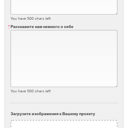
South Bend, IN
St. Paul, MN
State College, PA
Washington, DC
You have
500
chars left
Westminster, MD
*
Расскажите нам немного о себе
UZBEKISTAN
Tashkent
You have
500
chars left
Загрузите изображения к Вашему проекту