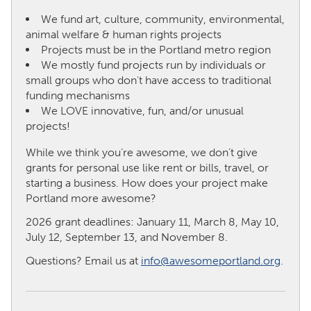
We fund art, culture, community, environmental,
CANADA
animal welfare & human rights projects
Projects must be in the Portland metro region
Amherstburg
Kingston
We mostly fund projects run by individuals or
Kitchener-Waterloo
New Glasgow
small groups who don't have access to traditional
funding mechanisms
Newmarket
Ottawa
We LOVE innovative, fun, and/or unusual
South Shore
Toronto
projects!
While we think you’re awesome, we don’t give
MALAYSIA
grants for personal use like rent or bills, travel, or
starting a business. How does your project make
Kuala Lumpur
Portland more awesome?
2026 grant deadlines: January 11, March 8, May 10,
NETHERLANDS
July 12, September 13, and November 8.
Leiden
Rotterdam
Questions? Email us at
info@awesomeportland.org
.
Utrecht