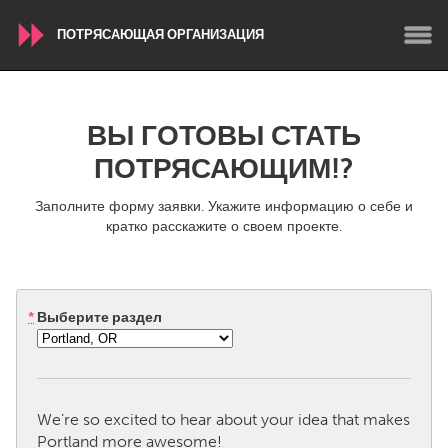
ПОТРЯСАЮЩАЯ ОРГАНИЗАЦИЯ
WORLDWIDE
ВЫ ГОТОВЫ СТАТЬ
Conservation and Climate
Disability
ПОТРЯСАЮЩИМ!?
Dragon Dreaming
On the Water
Заполните форму заявки. Укажите информацию о себе и
кратко расскажите о своем проекте.
ARMENIA
Javakhk
Yerevan
*
Выберите раздел
AUSTRALIA
Adelaide
Fleurieu
Lake Mac
Lower Hunter
We’re so excited to hear about your idea that makes
Newcastle
Sydney
Portland more awesome!