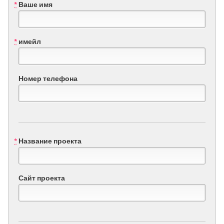
QATAR
*
Ваше имя
Qatar
*
имейл
SINGAPORE
Singapore
Номер телефона
UNITED KINGDOM
Glasgow
UNITED STATES
*
Название проекта
Ann Arbor, MI
Austin, TX
Baltimore, MD
Boston, MA
Сайт проекта
Burlingame-San Mateo, CA
Cass Clay
Chicago, IL
Cleveland, OH
Detroit, MI
Durham, NC