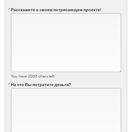
Gainesville, FL
Georgetown, MA
*
Расскажите о своем потрясающем проекте!
Gloucester, MA
Hamilton-Wenham, MA
Ipswich, MA
Key West, FL
Los Angeles, CA
Miami, FL
New York City, NY
Newburgh, NY
Newburyport, MA
North Minneapolis, MN
Oahu, HI
Orlando, FL
You have
2000
chars left
Peekskill, NY
Philadelphia, PA
*
На что Вы потратите деньги?
Pittsburgh, PA
Portland, OR
Poughkeepsie, NY
Rhode Island
Rockport, MA
San Antonio, TX
San Francisco, CA
San Jose, CA
Santa Cruz, CA
Seattle, WA