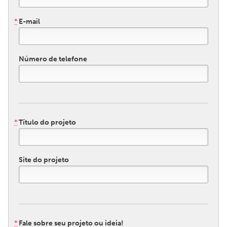
*
E-mail
CANADA
Amherstburg
Kingston
Kitchener-Waterloo
New Glasgow
Número de telefone
Newmarket
Ottawa
South Shore
Toronto
MALAYSIA
*
Título do projeto
Kuala Lumpur
Site do projeto
NETHERLANDS
Leiden
Rotterdam
Utrecht
*
Fale sobre seu projeto ou ideia!