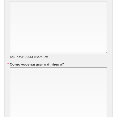
QATAR
Qatar
SINGAPORE
Singapore
UNITED KINGDOM
Glasgow
You have
2000
chars left
*
Como você vai usar o dinheiro?
UNITED STATES
Ann Arbor, MI
Austin, TX
Baltimore, MD
Boston, MA
Burlingame-San Mateo, CA
Cass Clay
Chicago, IL
Cleveland, OH
Detroit, MI
Durham, NC