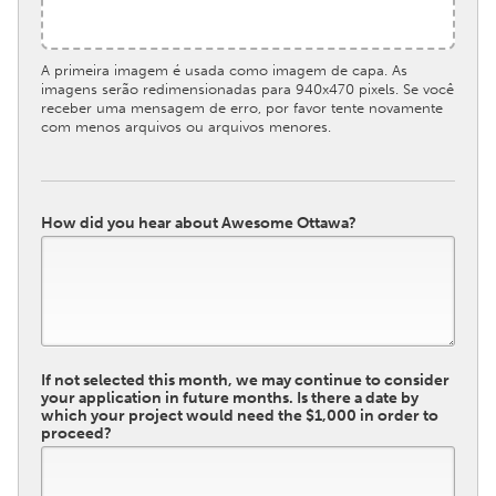
South Bend, IN
St. Paul, MN
State College, PA
Washington, DC
A primeira imagem é usada como imagem de capa. As
imagens serão redimensionadas para 940x470 pixels. Se você
Westminster, MD
receber uma mensagem de erro, por favor tente novamente
com menos arquivos ou arquivos menores.
UZBEKISTAN
Tashkent
How did you hear about Awesome Ottawa?
If not selected this month, we may continue to consider
your application in future months. Is there a date by
which your project would need the $1,000 in order to
proceed?