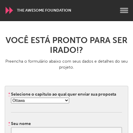
THE AWESOME FOUNDATION
WORLDWIDE
VOCÊ ESTÁ PRONTO PARA SER
Conservation and Climate
Disability
IRADO!?
Dragon Dreaming
On the Water
Preencha o formulário abaixo com seus dados e detalhes do seu
projeto.
ARMENIA
Javakhk
Yerevan
*
Selecione o capítulo ao qual quer enviar sua proposta
AUSTRALIA
Adelaide
Fleurieu
Lake Mac
Lower Hunter
*
Seu nome
Newcastle
Sydney