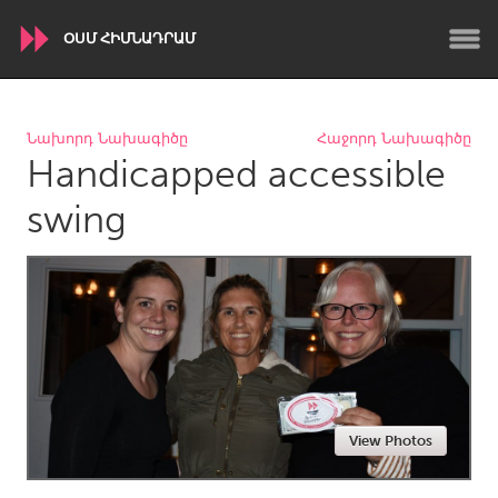
ՕՍՄ ՀԻՄՆԱԴՐԱՄ
WORLDWIDE
Նախորդ Նախագիծը
Հաջորդ Նախագիծը
Handicapped accessible
Conservation and Climate
Disability
Dragon Dreaming
On the Water
swing
ARMENIA
Javakhk
Yerevan
AUSTRALIA
Adelaide
Fleurieu
Lake Mac
Lower Hunter
View Photos
Newcastle
Sydney