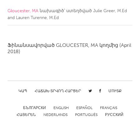
Gloucester, MA
նախագիծ՝ ստեղծված
Julie Greer, M.Ed
CANADA
and Lauren Turenne, M.Ed
Amherstburg
Kingston
Kitchener-Waterloo
New Glasgow
Newmarket
Ottawa
Ֆինանսավորված
GLOUCESTER, MA
կողմից
(April
2018)
South Shore
Toronto
MALAYSIA
Kuala Lumpur
ԿԱՊ
ՀԱՃԱԽ ՏՐՎՈՂ ՀԱՐՑԵՐ
ՄՈՒՏՔ
NETHERLANDS
БЪЛГАРСКИ
ENGLISH
ESPAÑOL
FRANÇAIS
Leiden
Rotterdam
ՀԱՅԵՐԵՆ
NEDERLANDS
PORTUGUÊS
РУССКИЙ
Utrecht