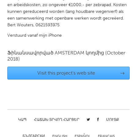
QATAR
en arbeidskosten, zo ongeveer €1000,- per zebrapad. Kosten
Qatar
kunnen gereduceerd worden (lang houdbare wegenverf) als
een samenwerking met openbare werken wordt gecreëerd.
Bert Wouters, 0621593975
SINGAPORE
Verstuurd vanaf mijn iPhone
Singapore
Ֆինանսավորված
AMSTERDAM
կողմից
(October
UNITED KINGDOM
2018)
Glasgow
Visit this project's web site
→
UNITED STATES
Ann Arbor, MI
Austin, TX
Baltimore, MD
Boston, MA
Burlingame-San Mateo, CA
Cass Clay
ԿԱՊ
ՀԱՃԱԽ ՏՐՎՈՂ ՀԱՐՑԵՐ
ՄՈՒՏՔ
Chicago, IL
Cleveland, OH
Detroit, MI
Durham, NC
БЪЛГАРСКИ
ENGLISH
ESPAÑOL
FRANÇAIS