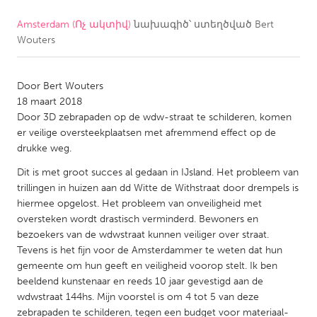
Amsterdam (Ոչ ակտիվ)
նախագիծ՝ ստեղծված
Bert
CANADA
Wouters
Amherstburg
Kingston
Kitchener-Waterloo
New Glasgow
Door Bert Wouters
Newmarket
Ottawa
18 maart 2018
Door 3D zebrapaden op de wdw-straat te schilderen, komen
South Shore
Toronto
er veilige oversteekplaatsen met afremmend effect op de
drukke weg.
MALAYSIA
Dit is met groot succes al gedaan in IJsland. Het probleem van
Kuala Lumpur
trillingen in huizen aan dd Witte de Withstraat door drempels is
hiermee opgelost. Het probleem van onveiligheid met
oversteken wordt drastisch verminderd. Bewoners en
NETHERLANDS
bezoekers van de wdwstraat kunnen veiliger over straat.
Tevens is het fijn voor de Amsterdammer te weten dat hun
Leiden
Rotterdam
gemeente om hun geeft en veiligheid voorop stelt. Ik ben
Utrecht
beeldend kunstenaar en reeds 10 jaar gevestigd aan de
wdwstraat 144hs. Mijn voorstel is om 4 tot 5 van deze
zebrapaden te schilderen, tegen een budget voor materiaal-