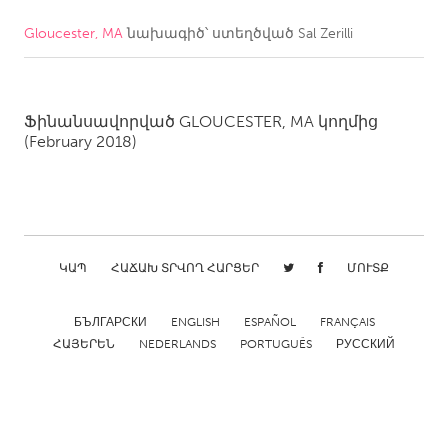
Gloucester, MA
նախագիծ՝ ստեղծված
Sal Zerilli
CANADA
Amherstburg
Kingston
Kitchener-Waterloo
New Glasgow
Ֆինանսավորված
GLOUCESTER, MA
կողմից
Newmarket
(February 2018)
Ottawa
South Shore
Toronto
MALAYSIA
Kuala Lumpur
ԿԱՊ
ՀԱՃԱԽ ՏՐՎՈՂ ՀԱՐՑԵՐ
ՄՈՒՏՔ
БЪЛГАРСКИ
ENGLISH
ESPAÑOL
FRANÇAIS
NETHERLANDS
ՀԱՅԵՐԵՆ
NEDERLANDS
PORTUGUÊS
РУССКИЙ
Leiden
Rotterdam
Utrecht