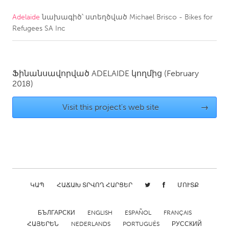
Adelaide
նախագիծ՝ ստեղծված
Michael Brisco - Bikes for
CANADA
Refugees SA Inc
Amherstburg
Kingston
Kitchener-Waterloo
New Glasgow
Newmarket
Ottawa
Ֆինանսավորված
ADELAIDE
կողմից
(February
2018)
South Shore
Toronto
Visit this project's web site
→
MALAYSIA
Kuala Lumpur
NETHERLANDS
Leiden
Rotterdam
ԿԱՊ
ՀԱՃԱԽ ՏՐՎՈՂ ՀԱՐՑԵՐ
ՄՈՒՏՔ
Utrecht
БЪЛГАРСКИ
ENGLISH
ESPAÑOL
FRANÇAIS
ՀԱՅԵՐԵՆ
NEDERLANDS
PORTUGUÊS
РУССКИЙ