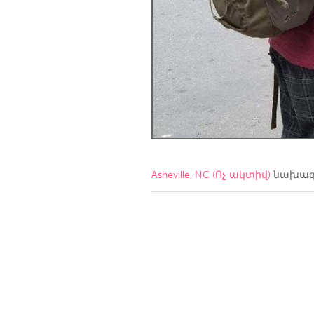
Amherstburg
Kingston
Ottawa
South S
MALAYSIA
Kuala Lumpur
NETHERLANDS
Leiden
Rotterd
Asheville, NC (Ոչ ակտիվ)
նախագի
QATAR
Qatar
SINGAPORE
Singapore