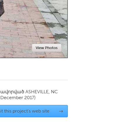
Newmarket
View Photos
սավորված
ASHEVILLE, NC
(December 2017)
it this project's web site
→