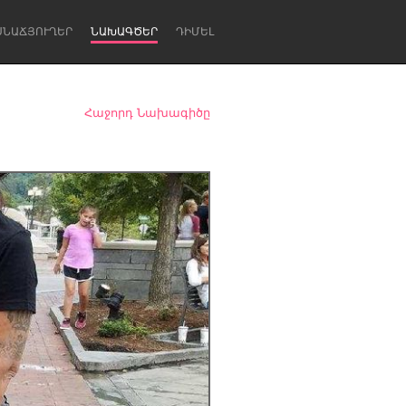
ՍՆԱՃՅՈՒՂԵՐ
ՆԱԽԱԳԾԵՐ
ԴԻՄԵԼ
Հաջորդ Նախագիծը
Newcastle