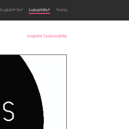
ՍՆԱՃՅՈՒՂԵՐ
ՆԱԽԱԳԾԵՐ
ԴԻՄԵԼ
Հաջորդ Նախագիծը
Newcastle