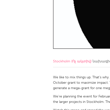
Amherstburg
Kingston
Ottawa
South S
MALAYSIA
Kuala Lumpur
NETHERLANDS
Leiden
Rotterd
Stockholm (Ոչ ակտիվ)
նախագիծ
QATAR
Qatar
We like to mix things up. That’s wh
October grant to maximize impact. T
generate a mega-grant for one me
SINGAPORE
We’re planning the event for Febru
Singapore
the larger projects in Stockholm. Th