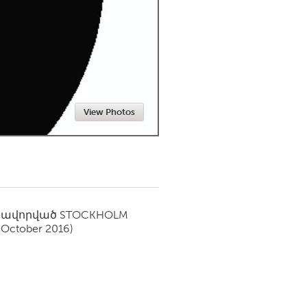
Newmarket
View Photos
սավորված
STOCKHOLM
(October 2016)