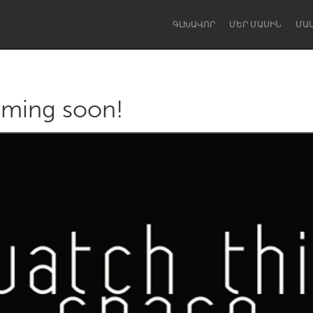
ԳԼԽԱՎՈՐ
ՄԵՐ ՄԱՍԻՆ
ՄԱ
ming soon!
Dragon Dreaming
On the Water
Lake Mac
Lower Hunter