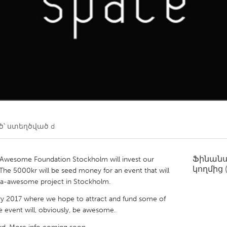
Kitchener-Waterloo
New Glasgow
hore
Toronto
am
Utrecht
՝ ստեղծված
d
Ֆինան
y Awesome Foundation Stockholm will invest our
կողմից
he 5000kr will be seed money for an event that will
ga-awesome project in Stockholm.
ary 2017 where we hope to attract and fund some of
e event will, obviously, be awesome.