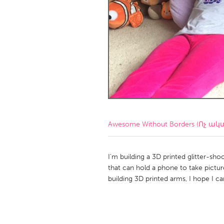
Amherstburg
Kingston
Ottawa
South S
MALAYSIA
Kuala Lumpur
NETHERLANDS
Leiden
Rotterd
Awesome Without Borders (Ոչ ակ
QATAR
Qatar
I'm building a 3D printed glitter-sho
that can hold a phone to take pictur
building 3D printed arms, I hope I can
SINGAPORE
Singapore