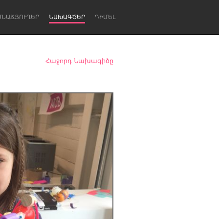
ՍՆԱՃՅՈՒՂԵՐ
ՆԱԽԱԳԾԵՐ
ԴԻՄԵԼ
Հաջորդ Նախագիծը
Newcastle