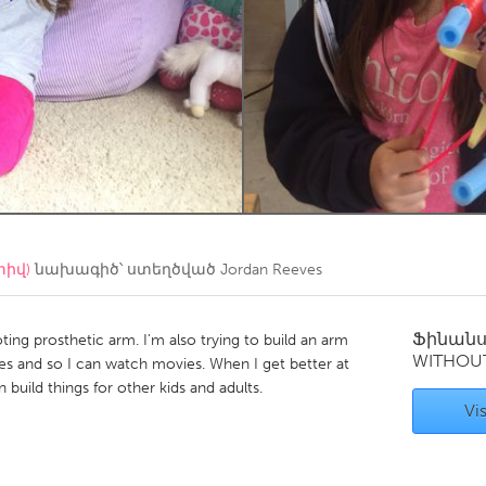
Kitchener-Waterloo
New Glasgow
hore
Toronto
am
Utrecht
տիվ)
նախագիծ՝ ստեղծված
Jordan Reeves
Ֆինան
oting prosthetic arm. I'm also trying to build an arm
WITHOU
es and so I can watch movies. When I get better at
 build things for other kids and adults.
Vis