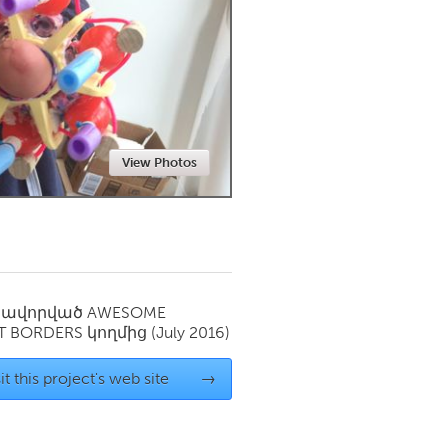
Newmarket
View Photos
սավորված
AWESOME
T BORDERS
կողմից
(July 2016)
it this project's web site
→