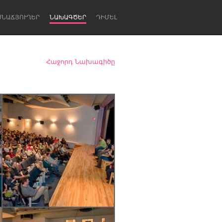
ՍՆԱՃՅՈՒՂԵՐ
ՆԱԽԱԳԾԵՐ
ԴԻՄԵԼ
Հաջորդ Նախագիծը
Newcastle