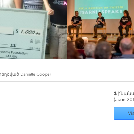
Kitchener-Waterloo
New Glasgow
hore
Toronto
am
Utrecht
տեղծված
Danielle Cooper
Ֆինան
(June 20
Vis