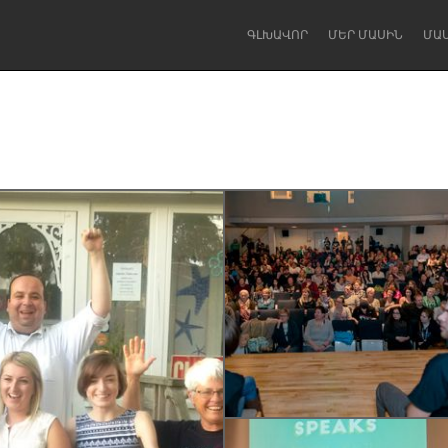
ԳԼԽԱՎՈՐ
ՄԵՐ ՄԱՍԻՆ
ՄԱ
Dragon Dreaming
On the Water
Lake Mac
Lower Hunter