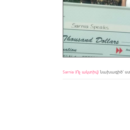
Amherstburg
Kingston
Ottawa
South S
MALAYSIA
Kuala Lumpur
NETHERLANDS
Leiden
Rotterd
Sarnia (Ոչ ակտիվ)
նախագիծ՝ ս
QATAR
Qatar
SINGAPORE
Singapore