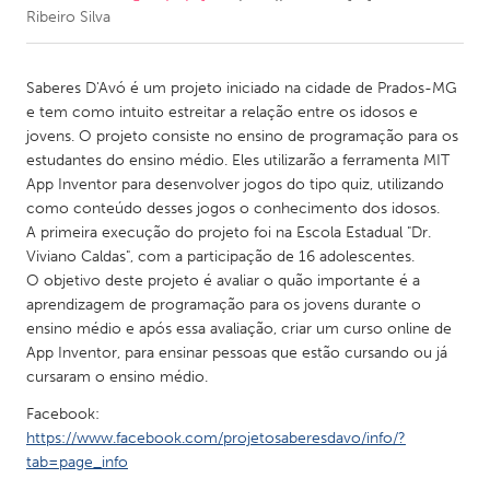
Ribeiro Silva
CANADA
Amherstburg
Kingston
Saberes D'Avó é um projeto iniciado na cidade de Prados-MG
e tem como intuito estreitar a relação entre os idosos e
Kitchener-Waterloo
New Glasgow
jovens. O projeto consiste no ensino de programação para os
Newmarket
Ottawa
estudantes do ensino médio. Eles utilizarão a ferramenta MIT
App Inventor para desenvolver jogos do tipo quiz, utilizando
South Shore
Toronto
como conteúdo desses jogos o conhecimento dos idosos.
A primeira execução do projeto foi na Escola Estadual "Dr.
Viviano Caldas", com a participação de 16 adolescentes.
MALAYSIA
O objetivo deste projeto é avaliar o quão importante é a
Kuala Lumpur
aprendizagem de programação para os jovens durante o
ensino médio e após essa avaliação, criar um curso online de
App Inventor, para ensinar pessoas que estão cursando ou já
NETHERLANDS
cursaram o ensino médio.
Leiden
Rotterdam
Facebook:
Utrecht
https://www.facebook.com/projetosaberesdavo/info/?
tab=page_info