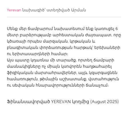
Yerevan
նախագիծ՝ ստեղծված
Արման
CANADA
Amherstburg
Kingston
Մենք մեր ճամբարում նախատեսում ենք կառուցել 6
Kitchener-Waterloo
New Glasgow
մետր բարձրությամբ արհեստական ժայռապատ, որը
Newmarket
Ottawa
կծառայի որպես մարզական, կրթական և
բնագիտական փորձառության հարթակ՝ երեխաների
South Shore
Toronto
ու երիտասարդների համար։
Այս պատը կդառնա մի տարածք, որտեղ ճամբարի
մասնակիցները ոչ միայն կսովորեն հաղթահարել
MALAYSIA
ֆիզիկական մարտահրավերներ, այլև կզարգացնեն
Kuala Lumpur
համառություն, թիմային աշխատանք, վստահություն
ու սեփական հնարավորությունների ճանաչում։
NETHERLANDS
Ֆինանսավորված
YEREVAN
կողմից
(August 2025)
Leiden
Rotterdam
Utrecht