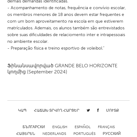
QATAR
demais demandas identificadas.
- Acompanhamento de notas, frequência e convívio escolar,
Qatar
os membros menores de 18 anos devem estar frequentes e
com um bom aproveitamento na escola em que estiverem
SINGAPORE
matrículados. Ademais, os alunos também são entrevistados
sobre suas dificuldades de relaciomento inter e intrapessoais
Singapore
no ambiente escolar.
- Preparação física e treino esportivo de voleibol."
UNITED KINGDOM
Glasgow
Ֆինանսավորված
GRANDE BELO HORIZONTE
կողմից
(September 2024)
UNITED STATES
Ann Arbor, MI
Austin, TX
Baltimore, MD
Boston, MA
ԿԱՊ
ՀԱՃԱԽ ՏՐՎՈՂ ՀԱՐՑԵՐ
ՄՈՒՏՔ
Burlingame-San Mateo, CA
Cass Clay
Chicago, IL
Cleveland, OH
БЪЛГАРСКИ
ENGLISH
ESPAÑOL
FRANÇAIS
Detroit, MI
Durham, NC
ՀԱՅԵՐԵՆ
NEDERLANDS
PORTUGUÊS
РУССКИЙ