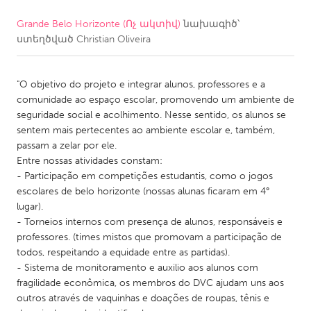
Grande Belo Horizonte (Ոչ ակտիվ)
նախագիծ՝
CANADA
ստեղծված
Christian Oliveira
Amherstburg
Kingston
Kitchener-Waterloo
New Glasgow
"O objetivo do projeto e integrar alunos, professores e a
Newmarket
Ottawa
comunidade ao espaço escolar, promovendo um ambiente de
seguridade social e acolhimento. Nesse sentido, os alunos se
South Shore
Toronto
sentem mais pertecentes ao ambiente escolar e, também,
passam a zelar por ele.
Entre nossas atividades constam:
MALAYSIA
- Participação em competições estudantis, como o jogos
Kuala Lumpur
escolares de belo horizonte (nossas alunas ficaram em 4°
lugar).
- Torneios internos com presença de alunos, responsáveis e
NETHERLANDS
professores. (times mistos que promovam a participação de
Leiden
Rotterdam
todos, respeitando a equidade entre as partidas).
- Sistema de monitoramento e auxilio aos alunos com
Utrecht
fragilidade econômica, os membros do DVC ajudam uns aos
outros através de vaquinhas e doações de roupas, tênis e