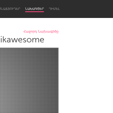
ՍՆԱՃՅՈՒՂԵՐ
ՆԱԽԱԳԾԵՐ
ԴԻՄԵԼ
Հաջորդ Նախագիծը
ikawesome
Newcastle