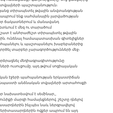
 տվյալների պաշտպանություն։
դկանց տիրապետել թվային անվտանգության
 ապրում ենք սահմանային լարվածության
լոր ճակատներում և մանավանդ
տևում է մեզ ու տարածում
 շատ է անհրաժեշտ տիրապետել թվային
X
Baltimore, MD
Boston, MA
ին, ունենալ համապատասխան գիտելիքներ
 IL
Cleveland, OH
Detroit, MI
ահպանելու և պաշտպանելու խաբեբաներից
ործել տարբեր չարագործությունների մեջ։
own, MA
Gloucester, MA
Hamilton-Wenham,
les, CA
Miami, FL
New York City, NY
րձրացնել մեդիագրագիտությունը
երի ուսուցումը, այդ թվում սոցիալական
nneapolis, MN
Oahu, HI
Orlando, FL
h, PA
Portland, OR
Poughkeepsie, NY
կան էջերի պահպանության երկաստիճան
 կնպաստի անձնական տվյալների արտահոսքի
nio, TX
San Francisco, CA
San Jose, CA
nd, IN
St. Paul, MN
State College, PA
ր նախատեսվում է սեմինար_
ւնիքի մարզի համայնքներով, շեշտը դնելով
ասարդներին ինչպես նաև ներգրավելով
երիտասարդներին ովքեր ապրում են այդ