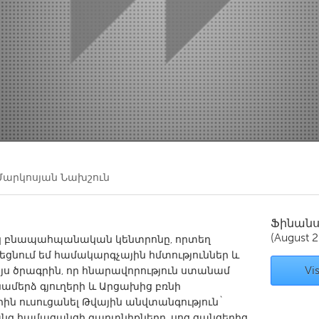
Kitchener-Waterloo
New Glasgow
hore
Toronto
am
Utrecht
Մարկոսյան Նախշուն
Ֆինան
(August 
ակ բնապահպանական կենտրոնը, որտեղ
եցնում եմ համակարգչային հմտություններ և
Vis
այս ծրագրին, որ հնարավորություն ստանամ
ամերձ գյուղերի և Արցախից բռնի
 ուսուցանել Թվային անվտանգություն`
նգ համացանցի գաղտնիքները, սոց ցանցերից