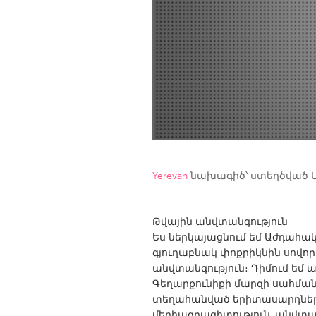
Amherstburg
Kingston
Ottawa
South S
MALAYSIA
Kuala Lumpur
NETHERLANDS
Leiden
Rotterd
Yerevan
նախագիծ՝ ստեղծված
QATAR
Qatar
Թվային անվտանգություն
Ես ներկայացնում եմ Աժդահ
գյուղաբնակ փոքրիկնին սովոր
SINGAPORE
անվտանգություն։ Դիմում եմ 
Singapore
Գեղարքունիքի մարզի սահման
տեղահանված երիտասարդներին
մեդիագրագիտություն, անվտա