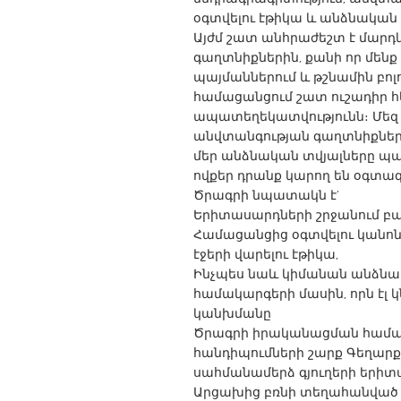
UNITED KINGDOM
օգտվելու էթիկա և անձնական
Glasgow
Այժմ շատ անհրաժեշտ է մար
գաղտնիքներին, քանի որ մենք
պայմաններում և թշնամին բո
UNITED STATES
համացանցում շատ ուշադիր հե
Ann Arbor, MI
ապատեղեկատվությունն։ Մեզ
Austin, T
անվտանգության գաղտնիքներ
Cass Clay
Chicago,
մեր անձնական տվյալները պ
ովքեր դրանք կարող են օգտագ
Gainesville, FL
Georget
Ծրագրի նպատակն է'
Key West, FL
Los Ange
Երիտասարդների շրջանում բա
Համացանցից օգտվելու կանոնն
Newburyport, MA
North Mi
էջերի վարելու էթիկա,
Philadelphia, PA
Pittsburg
Ինչպես նաև կիմանան անձնա
համակարգերի մասին, որն էլ
Rockport, MA
San Anto
կանխմանը
Seattle, WA
South Be
Ծրագրի իրականացման համա
հանդիպումների շարք Գեղարքո
Westminster, MD
սահմանամերձ գյուղերի երիտ
Արցախից բռնի տեղահանված 