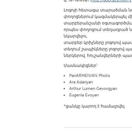
և Ye-Yerevan (
http://goo.gl/1mxoTV
UZBEKISTAN
Լոգոյի հետագա տարածման 
Tashkent
փողոցներում կազմակերպել մ
տարբերանշանի օգտագործման
որպես փողոցում տեղադրած նշ
նկարվելու,
տարբեր կրիչները լոգոյով պա
տեղում շապիկները լոգոյով պա
ներկերով, հուշանվերների պ
Մասնակիցներ՝
PanARMENIAN Photo
Ara Aslanyan
Arthur Lumen Gevorgyan
Eugenia Evoyan
*ցանկը կարող է համալրվել