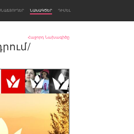
ՍՆԱՃՅՈՒՂԵՐ
ՆԱԽԱԳԾԵՐ
ԴԻՄԵԼ
Հաջորդ Նախագիծը
րում/
Newcastle