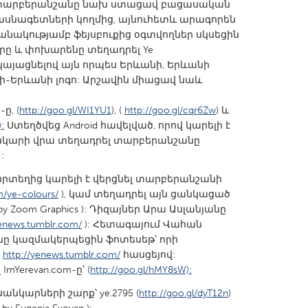
վ տարբերանշանը նախ ստացավ բացասական
ասնագետների կողմից, այնուհետև արագորեն
քանակությամբ ֆեյսբուքից օգտվողներ սկսեցին
րը և փոխարենը տեղադրել Ye
կայացնելով այն որպես Երևանի, Երևանի
ի-Երևանի լոգո: Արշավին միացավ նաև
X
Baltimore, MD
Boston, MA
ը, (
http://goo.gl/WI1YU1
), (
http://goo.gl/cqr6Zw
) և
 IL
Cleveland, OH
Detroit, MI
:
Ստեղծվեց Android հավելված, որով կարելի է
own, MA
Gloucester, MA
Hamilton-Wenham,
 նկարի վրա տեղադրել տարբերանշանը
:
les, CA
Miami, FL
New York City, NY
որտեղից կարելի է վերցնել տարբերանշանի
nneapolis, MN
Oahu, HI
Orlando, FL
m/ye-colours/
), կամ տեղադրել այն ցանկացած
h, PA
Portland, OR
Poughkeepsie, NY
by Zoom Graphics ): Դիզայներ Արա Ասլանյանը
yenews.tumblr.com/
): Հետագայում Վահան
nio, TX
San Francisco, CA
San Jose, CA
ը կազմակերպեցին ֆոտեսեթ՝ որի
nd, IN
St. Paul, MN
State College, PA
լ
http://yenews.tumblr.com/
հասցեյով:
Yerevan.com-ը՝ (
http://goo.gl/hMY8sW):
նկարների շարք՝ ye.2795 (
http://goo.gl/dyT12n
)