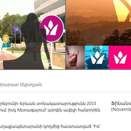
Kitchener-Waterloo
New Glasgow
hore
Toronto
am
Utrecht
Արարատ Մկրտչյան
Ֆինան
րեբունի-Երևան տոնակատարությունն 2013
(Novembe
ւմ, իսկ հետագայում՝ արդեն ավելի հանրորեն
ր քաղաքապետարանի կողմից հաստատված "Իմ