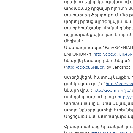
սրտի ուղեկից" կարգախոսո
UNITED KINGDOM
արձագանք դիզայնի ոլորտի մ
Glasgow
տարածվեց Ֆեյսբուքում. մեծ 
փոխել իրենց պրոֆիլային նկա
տարբերանշանը, միմյանց ներ
UNITED STATES
այլընտրանքային կամ Էրեբուն
Ann Arbor, MI
Austin, T
մեդիան:
Մասնավորապես՝ PanARMENIAN-
Cass Clay
Chicago,
EMPORIUM-ը (
http://goo.gl/CjK46R)
Gainesville, FL
Georget
նկարվել կամ արդեն ունեցած
(
http://goo.gl/6NjBdN
by Sendshot ) 
Key West, FL
Los Ange
Ստեղծվեցին հատուկ կայքեր, 
Newburyport, MA
North Mi
ցանկացած գույն (
http://ames.a
Philadelphia, PA
Pittsburg
նկարի վրա (
http://zoom.am/ye/
ստեղծեց հատուկ բլոգ (
http://
Rockport, MA
San Anto
Ստեփանյանը և Արա Ասլանյան
Seattle, WA
South Be
արդյունքները կարելի է տեսնե
Միջոցառմանն անդրադարձավ Im
Westminster, MD
Հրապարակվեց Երևանյան լուսա