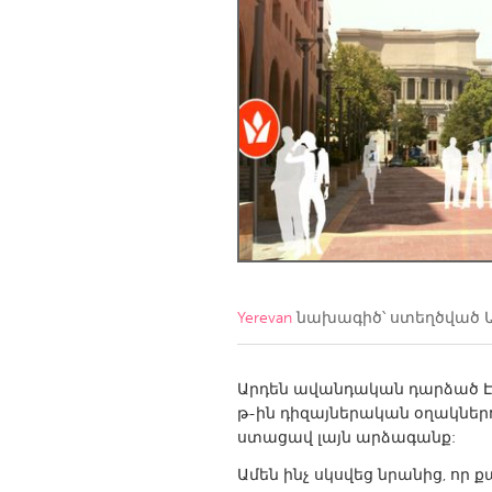
Amherstburg
Kingston
Ottawa
South S
MALAYSIA
Kuala Lumpur
NETHERLANDS
Leiden
Rotterd
QATAR
Yerevan
նախագիծ՝ ստեղծված
Qatar
Արդեն ավանդական դարձած Է
SINGAPORE
թ-ին դիզայներական օղակներո
Singapore
ստացավ լայն արձագանք:
Ամեն ինչ սկսվեց նրանից, ո