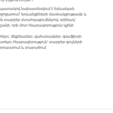
by Eugenia Evoyan ):
նպատակով նախատեսվում է Երևանյան
իջոցառում՝ երևանցիների մասնակցությամբ և
 տարբեր մտահղացումներով, օրինակ՝
անի, որի մոտ հնարավորություն կլինի
տելու՝ մեքենաներ, վահանակներ, գռաֆիտի,
տելու հնարավորություն՝ տարբեր գույների
ատրաստում և տարածում