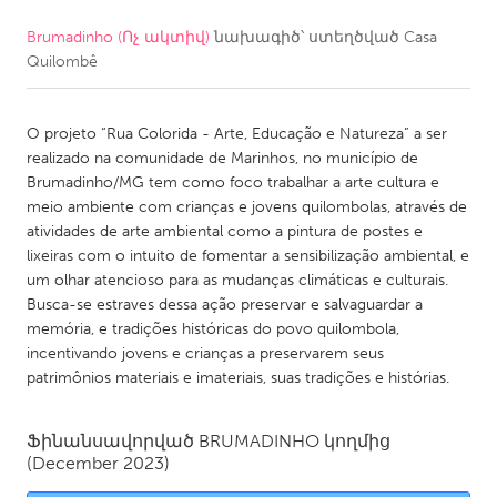
Brumadinho (Ոչ ակտիվ)
նախագիծ՝ ստեղծված
Casa
CANADA
Quilombê
Amherstburg
Kingston
Kitchener-Waterloo
New Glasgow
O projeto “Rua Colorida - Arte, Educação e Natureza” a ser
Newmarket
Ottawa
realizado na comunidade de Marinhos, no município de
Brumadinho/MG tem como foco trabalhar a arte cultura e
South Shore
Toronto
meio ambiente com crianças e jovens quilombolas, através de
atividades de arte ambiental como a pintura de postes e
lixeiras com o intuito de fomentar a sensibilização ambiental, e
MALAYSIA
um olhar atencioso para as mudanças climáticas e culturais.
Kuala Lumpur
Busca-se estraves dessa ação preservar e salvaguardar a
memória, e tradições históricas do povo quilombola,
incentivando jovens e crianças a preservarem seus
NETHERLANDS
patrimônios materiais e imateriais, suas tradições e histórias.
Leiden
Rotterdam
Utrecht
Ֆինանսավորված
BRUMADINHO
կողմից
(December 2023)