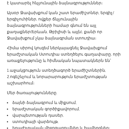
է կատարել հնչյունային ձայնագրություններ։
Gainesville, FL
Georgetown, MA
Այսօր Ջավախքում կան շատ երաժիշտներ, երգիչ/
Gloucester, MA
Hamilton-Wenham, MA
երգիչուհիներ, ովքեր ճնչյունային
ձայնագրությունների համար գնում են այլ
Ipswich, MA
Key West, FL
քաղաքներ(Երևան, Թբիլիսի և այլն), քանի որ
Los Angeles, CA
Miami, FL
Ջավախքում չկա ձայնագրման ստուդիա։
New York City, NY
Newburgh, NY
Հիմա սիրով կուզեմ ներկայացնել Ջավախքում
երաժշտական Ստուդիա ստեղծելու գաղափարը, որի
Newburyport, MA
North Minneapolis, MN
առաքելությունը և հիմնական նպատակներն են՝
Oahu, HI
Orlando, FL
1․աջակցություն ստեղծագործ երաժիշտներին,
Peekskill, NY
Philadelphia, PA
2․ոգեշնչում և նորարարություն երաժշտության
աշխարհում։
Pittsburgh, PA
Portland, OR
Մեր ծառայությունները․
Poughkeepsie, NY
Rhode Island
ձայնի ձայնագրում և միքսում,
Rockport, MA
San Antonio, TX
երաժշտական գործիքավորում,
San Francisco, CA
San Jose, CA
վարպետության դասեր,
ստուդիայի վարձույթ,
Santa Cruz, CA
Seattle, WA
երաժշտական ​​միջոցառումներ և համերգներ։