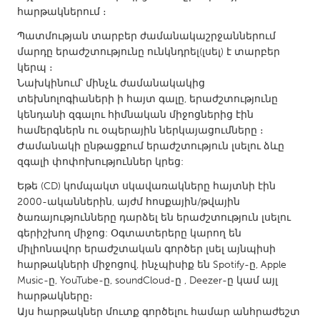
QATAR
հարթակներում ։
Qatar
Պատմության տարբեր ժամանակաշրջաններում
մարդը երաժշտությունը ունկնդրել(լսել) է տարբեր
SINGAPORE
կերպ ։
Նախկինում՝ մինչև ժամանակակից
Singapore
տեխնոլոգիաների ի հայտ գալը, երաժշտությունը
կենդանի զգալու հիմնական միջոցներից էին
UNITED KINGDOM
համերգներն ու օպերային ներկայացումները ։
Ժամանակի ընթացքում երաժշտություն լսելու ձևը
Glasgow
զգալի փոփոխություններ կրեց:
Եթե (CD) կոմպակտ սկավառակները հայտնի էին
UNITED STATES
2000-ականներին, այժմ հոսքային/թվային
Ann Arbor, MI
Austin, TX
ծառայությունները դարձել են երաժշտություն լսելու
գերիշխող միջոց: Օգտատերերը կարող են
Baltimore, MD
Boston, MA
միլիոնավոր երաժշտական գործեր լսել այնպիսի
Burlingame-San Mateo, CA
Cass Clay
հարթակների միջոցով, ինչպիսիք են Spotify-ը, Apple
Music-ը, YouTube-ը, soundCloud-ը , Deezer-ը կամ այլ
Chicago, IL
Cleveland, OH
հարթակները։
Այս հարթակներ մուտք գործելու համար անհրաժեշտ
Detroit, MI
Durham, NC