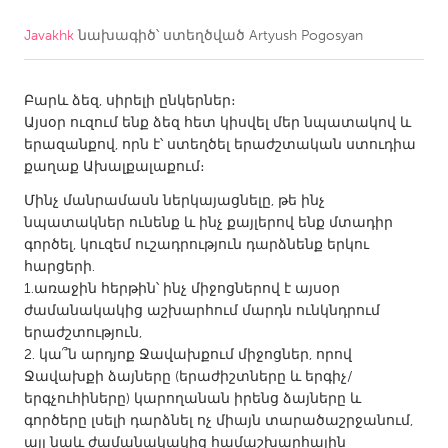
Javakhk
նախագիծ՝ ստեղծված
Artyush Pogosyan
CANADA
Amherstburg
Kingston
Բարև ձեզ, սիրելի ընկերներ։
Kitchener-Waterloo
New Glasgow
Այսօր ուզում ենք ձեզ հետ կիսվել մեր նպատակով և
Newmarket
Ottawa
երազանքով, որն է՝ ստեղծել երաժշտական ​​ստուդիա
քաղաք Ախալքալաքում։
South Shore
Toronto
Մինչ մանրամասն ներկայացնելը, թե ինչ
նպատակներ ունենք և ինչ քայլերով ենք մտադիր
MALAYSIA
գործել, կուզեմ ուշադրություն դարձնենք երկու
Kuala Lumpur
հարցերի․
1․առաջին հերթին՝ ինչ միջոցներով է այսօր
ժամանակակից աշխարհում մարդն ունկնդրում
NETHERLANDS
երաժշտություն,
2․ կա՞ն արդյոք Ջավախքում միջոցներ, որով
Leiden
Rotterdam
Ջավախքի ձայները (երաժիշտները և երգիչ/
Utrecht
երգչուհիները) կարողանան իրենց ձայները և
գործերը լսելի դարձնել ոչ միայն տարածաշրջանում,
այլ նաև ժամանակակից համաշխարհային