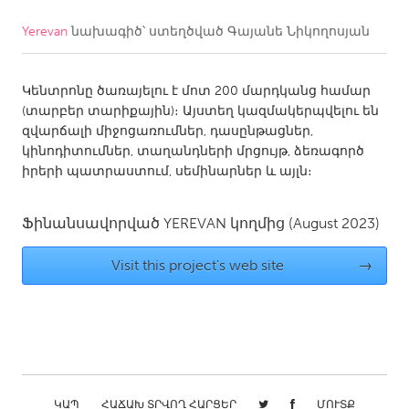
Yerevan
նախագիծ՝ ստեղծված
Գայանե Նիկողոսյան
CANADA
Amherstburg
Kingston
Կենտրոնը ծառայելու է մոտ 200 մարդկանց համար
Kitchener-Waterloo
New Glasgow
(տարբեր տարիքային)։ Այստեղ կազմակերպվելու են
Newmarket
Ottawa
զվարճալի միջոցառումներ, դասընթացներ,
կինոդիտումներ, տաղանդների մրցույթ, ձեռագործ
South Shore
Toronto
իրերի պատրաստում, սեմինարներ և այլն։
MALAYSIA
Ֆինանսավորված
YEREVAN
կողմից
(August 2023)
Kuala Lumpur
Visit this project's web site
→
NETHERLANDS
Leiden
Rotterdam
Utrecht
ԿԱՊ
ՀԱՃԱԽ ՏՐՎՈՂ ՀԱՐՑԵՐ
ՄՈՒՏՔ